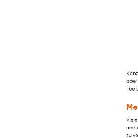
Konze
oder 
Tools
Me
Viel
unnö
zu v