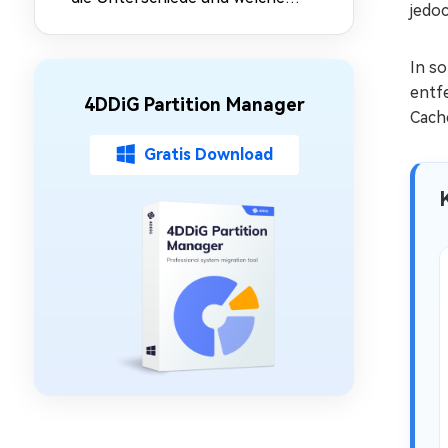
jedo
Modus ist besser?
In so
entf
4DDiG Partition Manager
Cache
Gratis Download