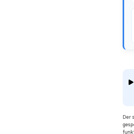
Der s
gespe
funk