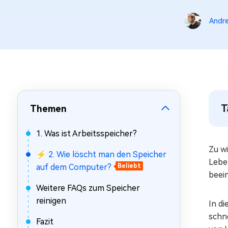
Mac Boot Genius
Mac-Probleme kostenlos
Andre
beheben
T
Themen
1. Was ist Arbeitsspeicher?
Zu w
⚡ 2. Wie löscht man den Speicher
Lebe
auf dem Computer?
Beliebt
beei
Weitere FAQs zum Speicher
reinigen
In d
schne
Fazit