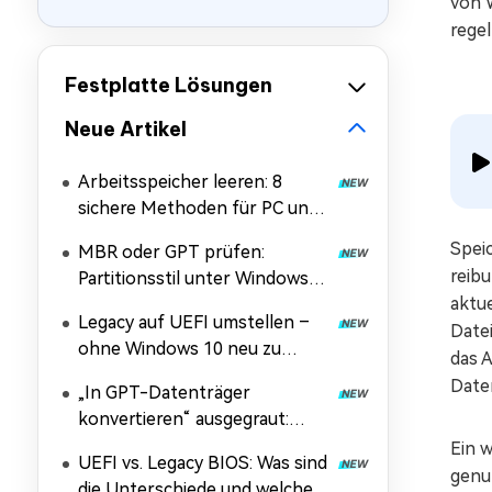
von 
rege
Festplatte Lösungen
Neue Artikel
Arbeitsspeicher leeren: 8
sichere Methoden für PC und
Handy
Spei
MBR oder GPT prüfen:
reibu
Partitionsstil unter Windows
aktu
11/10/7 und Linux
Legacy auf UEFI umstellen –
herausfinden
Date
ohne Windows 10 neu zu
das 
installieren
Date
„In GPT-Datenträger
konvertieren“ ausgegraut:
Ursachen und Lösungen
Ein w
UEFI vs. Legacy BIOS: Was sind
genut
die Unterschiede und welcher