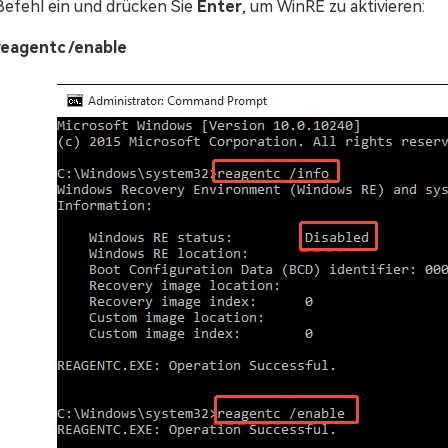
Befehl ein und drücken Sie
Enter
, um WinRE zu aktivieren:
reagentc /enable