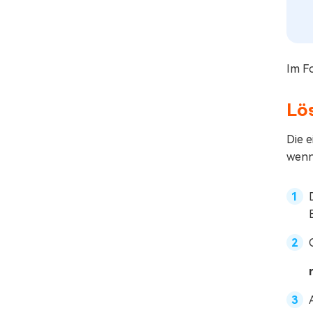
Im F
Lös
Die e
wenn 