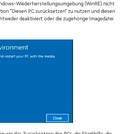
indows-Wiederherstellungsumgebung (WinRE) nicht
nktion "Diesen PC zurücksetzen" zu nutzen und diesen
ntweder deaktiviert oder die zugehörige Imagedatei
n wie das Zurücksetzen des PCs, die Starthilfe, die