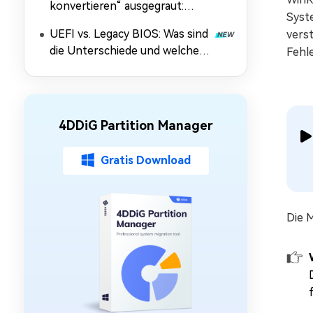
konvertieren“ ausgegraut:
Syste
Ursachen und Lösungen
UEFI vs. Legacy BIOS: Was sind
verst
die Unterschiede und welcher
Fehle
Modus ist besser?
4DDiG Partition Manager
Gratis Download
Die 