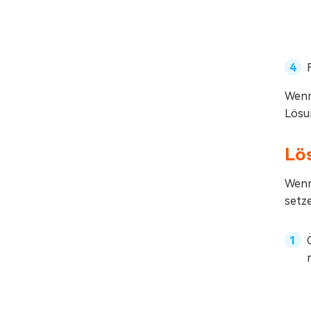
Wenn
Lösu
Lös
Wenn 
setz