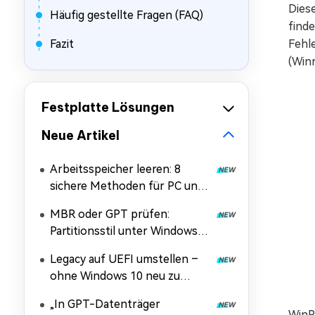
Dies
Häufig gestellte Fragen (FAQ)
finde
Fazit
Fehle
(Winr
Festplatte Lösungen
Neue Artikel
Arbeitsspeicher leeren: 8
sichere Methoden für PC und
Handy
MBR oder GPT prüfen:
Partitionsstil unter Windows
11/10/7 und Linux
Legacy auf UEFI umstellen –
herausfinden
ohne Windows 10 neu zu
installieren
„In GPT-Datenträger
WinRE