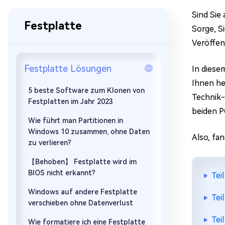
Mac Boot Genius
Mac-Probleme kostenlos
Sind Sie
beheben
Festplatte
Sorge, Si
Veröffen
Festplatte Lösungen
In diese
Ihnen he
5 beste Software zum Klonen von
Technik-
Festplatten im Jahr 2023
beiden P
Wie führt man Partitionen in
Windows 10 zusammen, ohne Daten
Also, fan
zu verlieren?
【Behoben】 Festplatte wird im
BIOS nicht erkannt?
Tei
Windows auf andere Festplatte
Tei
verschieben ohne Datenverlust
Tei
Wie formatiere ich eine Festplatte