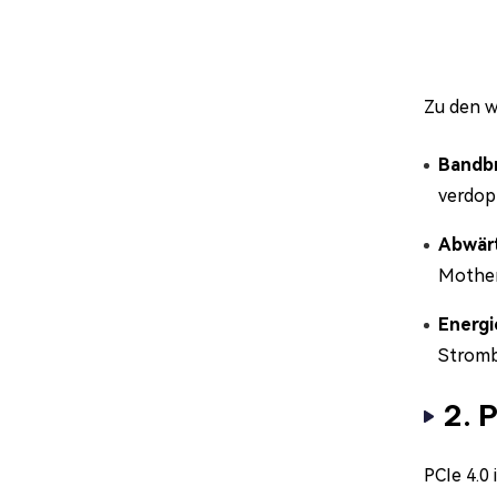
Zu den w
Bandbr
verdopp
Abwärt
Mother
Energi
Stromb
2. 
PCIe 4.0 