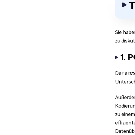
T
Sie habe
zu diskut
1. 
Der erst
Untersch
Außerdem
Kodierun
zu einem
effizien
Datenübe