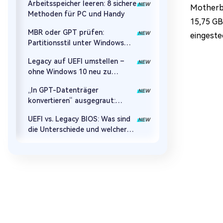
Arbeitsspeicher leeren: 8 sichere
Motherbo
Methoden für PC und Handy
15,75 GB
MBR oder GPT prüfen:
eingeste
Partitionsstil unter Windows
11/10/7 und Linux herausfinden
Legacy auf UEFI umstellen –
ohne Windows 10 neu zu
installieren
„In GPT-Datenträger
konvertieren“ ausgegraut:
Ursachen und Lösungen
UEFI vs. Legacy BIOS: Was sind
die Unterschiede und welcher
Modus ist besser?