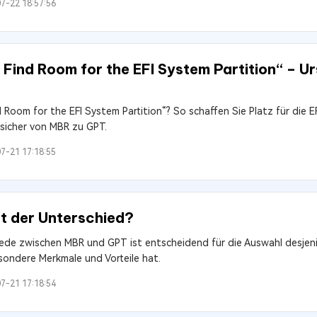
7-22 18:57:56
ind Room for the EFI System Partition“ – U
oom for the EFI System Partition“? So schaffen Sie Platz für die E
sicher von MBR zu GPT.
7-21 17:18:55
t der Unterschied?
ede zwischen MBR und GPT ist entscheidend für die Auswahl desjen
sondere Merkmale und Vorteile hat.
7-21 17:18:54