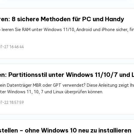
ren: 8 sichere Methoden für PC und Handy
 So leeren Sie RAM unter Windows 11/10, Android und iPhone sicher, 
7-27 16:46:44
: Partitionsstil unter Windows 11/10/7 und 
 ein Datenträger MBR oder GPT verwendet? Diese Anleitung zeigt Ih
unter Windows 11, 10, 7 und Linux überprüfen können.
7-22 18:57:59
tellen – ohne Windows 10 neu zu installieren