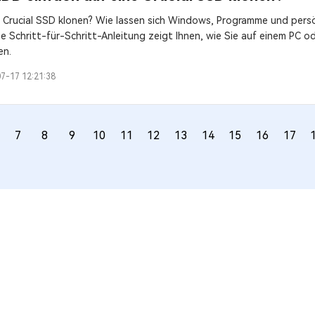
 Crucial SSD klonen? Wie lassen sich Windows, Programme und persö
e Schritt-für-Schritt-Anleitung zeigt Ihnen, wie Sie auf einem PC o
en.
7-17 12:21:38
7
8
9
10
11
12
13
14
15
16
17