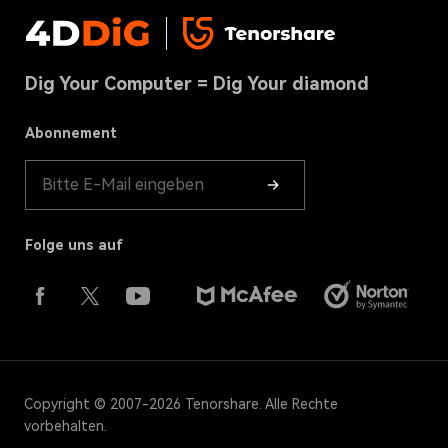
Affiliates
DLL Fixer
Kontakt
Festplatten-Datenrettung
Datenschutz
Download-Center
Papierkorb-Wiederherstellung
Dig Your Computer = Dig Your diamond
Bedingungen & Konditionen
Store
Ratgeber
Cookies-Richtlinie(NEU)
Abonnement
Produkt-Leitfaden
Folge uns auf
Copyright © 2007-2026 Tenorshare. Alle Rechte
vorbehalten.