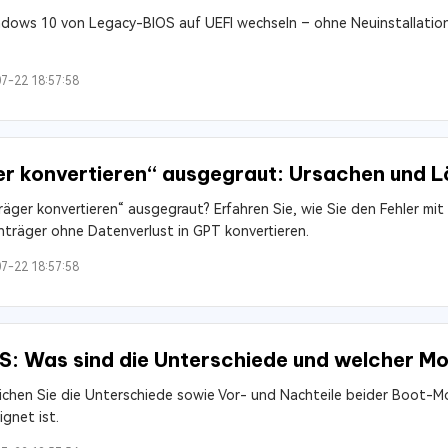
indows 10 von Legacy-BIOS auf UEFI wechseln – ohne Neuinstallation
7-22 18:57:58
r konvertieren“ ausgegraut: Ursachen und 
räger konvertieren“ ausgegraut? Erfahren Sie, wie Sie den Fehler m
räger ohne Datenverlust in GPT konvertieren.
7-22 18:57:58
S: Was sind die Unterschiede und welcher Mo
ichen Sie die Unterschiede sowie Vor- und Nachteile beider Boot-Mo
gnet ist.