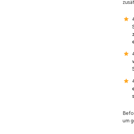
zusät
Befo
um g