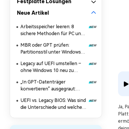
Festplatte Lösungen
Neue Artikel
Arbeitsspeicher leeren: 8
sichere Methoden für PC und
Handy
MBR oder GPT prüfen:
Partitionsstil unter Windows
11/10/7 und Linux
Legacy auf UEFI umstellen –
herausfinden
ohne Windows 10 neu zu
installieren
„In GPT-Datenträger
konvertieren“ ausgegraut:
Ursachen und Lösungen
UEFI vs. Legacy BIOS: Was sind
Ja, 
die Unterschiede und welcher
Plat
Modus ist besser?
ermög
deins