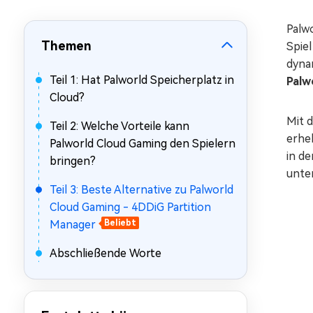
Mac Boot Genius
Mac-Probleme kostenlos
Palw
beheben
Themen
Spiel
dyna
Teil 1: Hat Palworld Speicherplatz in
Palw
Cloud?
Mit 
Teil 2: Welche Vorteile kann
erhe
Palworld Cloud Gaming den Spielern
in d
bringen?
unter
Teil 3: Beste Alternative zu Palworld
Cloud Gaming - 4DDiG Partition
Manager
Beliebt
Abschließende Worte