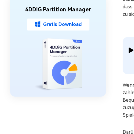
dass
4DDiG Partition Manager
zu s
Gratis Download
Wenn 
zahlr
Bequ
zuzug
Spiel
Darü