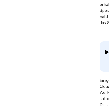
erhal
Speic
naht
das 
Einig
Clou
Werkz
auto
Diese