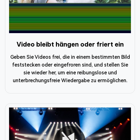
Video bleibt hängen oder friert ein
Geben Sie Videos frei, die in einem bestimmten Bild
feststecken oder eingefroren sind, und stellen Sie
sie wieder her, um eine reibungslose und
unterbrechungsfreie Wiedergabe zu ermöglichen.