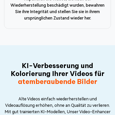
Wiederherstellung beschädigt wurden, bewahren
Sie ihre Integrität und stellen Sie sie in ihrem
ursprünglichen Zustand wieder her.
KI-Verbesserung und
Kolorierung Ihrer Videos für
atemberaubende Bilder
Alte Videos einfach wiederherstellen und
Videoauflösung erhöhen, ohne an Qualität zu verlieren.
Mit gut trainierten KI-Modellen, Unser Video-Enhancer