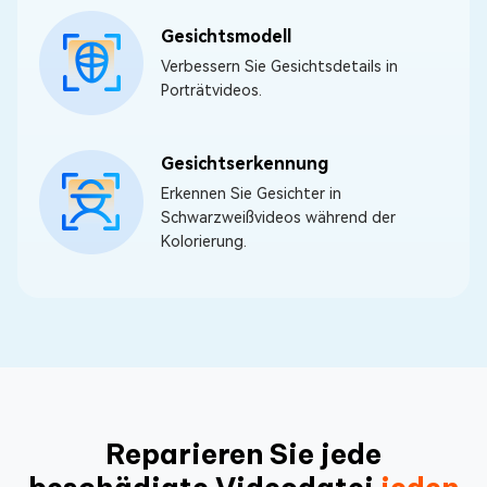
Gesichtsmodell
Verbessern Sie Gesichtsdetails in
Porträtvideos.
Gesichtserkennung
Erkennen Sie Gesichter in
Schwarzweißvideos während der
Kolorierung.
Reparieren Sie jede