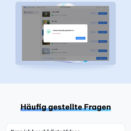
Häufig gestellte Fragen