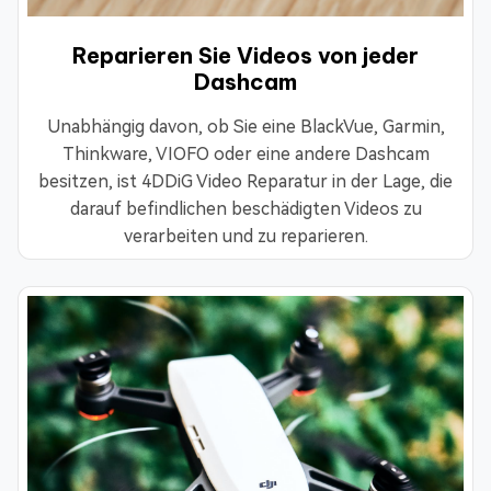
Reparieren Sie Videos von jeder
Dashcam
Unabhängig davon, ob Sie eine BlackVue, Garmin,
Thinkware, VIOFO oder eine andere Dashcam
besitzen, ist 4DDiG Video Reparatur in der Lage, die
darauf befindlichen beschädigten Videos zu
verarbeiten und zu reparieren.