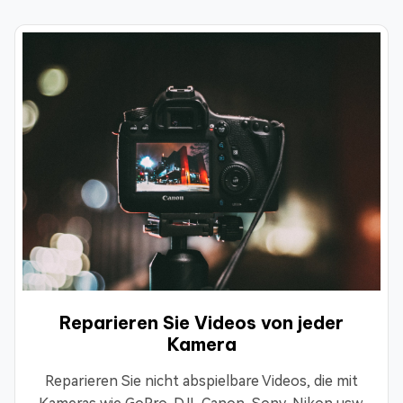
Reparieren Sie Videos von jeder
Kamera
Reparieren Sie nicht abspielbare Videos, die mit