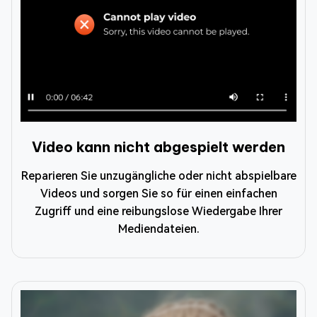
Video kann nicht abgespielt werden
Reparieren Sie unzugängliche oder nicht abspielbare
Videos und sorgen Sie so für einen einfachen
Zugriff und eine reibungslose Wiedergabe Ihrer
Mediendateien.