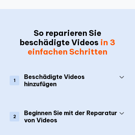
So reparieren Sie
beschädigte Videos
in 3
einfachen Schritten
Beschädigte Videos
1
hinzufügen
Beginnen Sie mit der Reparatur
2
von Videos