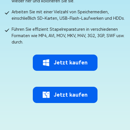
wieder her und kolorieren Sie sie.
Arbeiten Sie mit einer Vielzahl von Speichermedien,
einschließlich SD-Karten, USB-Flash-Laufwerken und HDDs.
Führen Sie effizient Stapelreparaturen in verschiedenen
Formaten wie MP4, AVI, MOV, MKV, M4V, 3G2, 3GP, SWF usw.
durch.
Jetzt kaufen
Jetzt kaufen