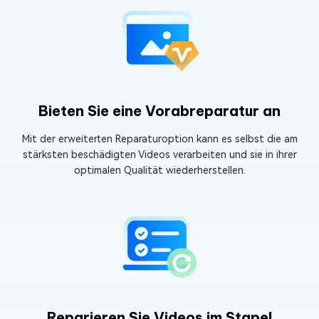
Bieten Sie eine Vorabreparatur an
Mit der erweiterten Reparaturoption kann es selbst die am
stärksten beschädigten Videos verarbeiten und sie in ihrer
optimalen Qualität wiederherstellen.
Reparieren Sie Videos im Stapel