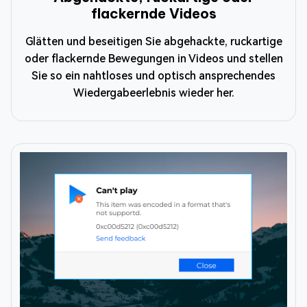
flackernde Videos
Glätten und beseitigen Sie abgehackte, ruckartige
oder flackernde Bewegungen in Videos und stellen
Sie so ein nahtloses und optisch ansprechendes
Wiedergabeerlebnis wieder her.