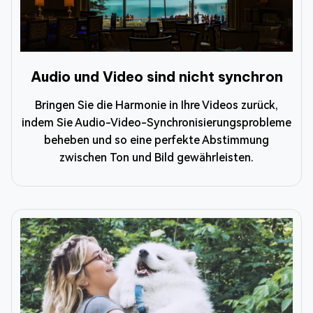
Audio und Video sind nicht synchron
Bringen Sie die Harmonie in Ihre Videos zurück,
indem Sie Audio-Video-Synchronisierungsprobleme
beheben und so eine perfekte Abstimmung
zwischen Ton und Bild gewährleisten.