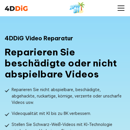
4DDiG Video Reparatur
Reparieren Sie
beschädigte oder nicht
abspielbare Videos
Reparieren Sie nicht abspielbare, beschädigte,
abgehackte, ruckartige, körnige, verzerrte oder unscharfe
Videos usw.
Videoqualität mit KI bis zu 8K verbessern.
Stellen Sie Schwarz-Weiß-Videos mit KI-Technologie