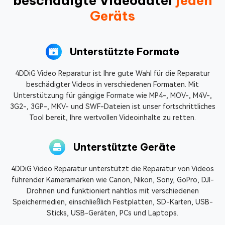
beschädigte Videodatei
jeden
Geräts
Unterstützte Formate
4DDiG Video Reparatur ist Ihre gute Wahl für die Reparatur
beschädigter Videos in verschiedenen Formaten. Mit
Unterstützung für gängige Formate wie MP4-, MOV-, M4V-,
3G2-, 3GP-, MKV- und SWF-Dateien ist unser fortschrittliches
Tool bereit, Ihre wertvollen Videoinhalte zu retten.
Unterstützte Geräte
4DDiG Video Reparatur unterstützt die Reparatur von Videos
führender Kameramarken wie Canon, Nikon, Sony, GoPro, DJI-
Drohnen und funktioniert nahtlos mit verschiedenen
Speichermedien, einschließlich Festplatten, SD-Karten, USB-
Sticks, USB-Geräten, PCs und Laptops.