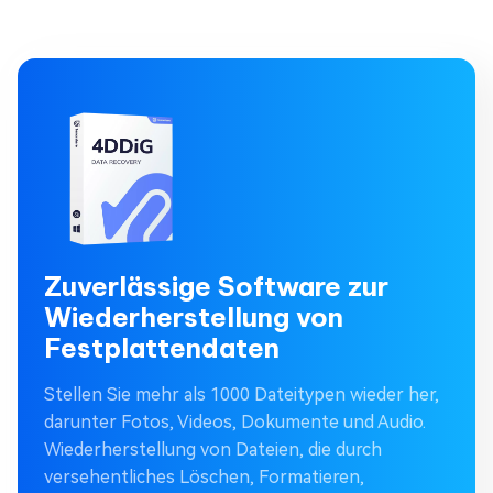
Zuverlässige Software zur
Wiederherstellung von
Festplattendaten
Stellen Sie mehr als 1000 Dateitypen wieder her,
darunter Fotos, Videos, Dokumente und Audio.
Wiederherstellung von Dateien, die durch
versehentliches Löschen, Formatieren,