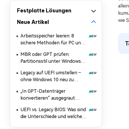
allei
Festplatte Lösungen
kumul
wie S
Neue Artikel
Arbeitsspeicher leeren: 8
sichere Methoden für PC und
T
Handy
MBR oder GPT prüfen:
Partitionsstil unter Windows
11/10/7 und Linux
Legacy auf UEFI umstellen –
herausfinden
ohne Windows 10 neu zu
installieren
„In GPT-Datenträger
konvertieren“ ausgegraut:
Ursachen und Lösungen
UEFI vs. Legacy BIOS: Was sind
die Unterschiede und welcher
Modus ist besser?