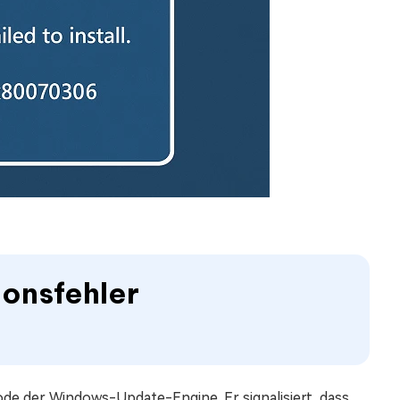
tionsfehler
ode der Windows-Update-Engine. Er signalisiert, dass