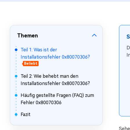
Mac Boot Genius
Mac-Probleme kostenlos
beheben
Themen
S
D
Teil 1: Was ist der
I
Installationsfehler 0x80070306?
Beliebt
Teil 2: Wie behebt man den
Installationsfehler 0x80070306?
Häufig gestellte Fragen (FAQ) zum
Fehler 0x80070306
Fazit
Sehe