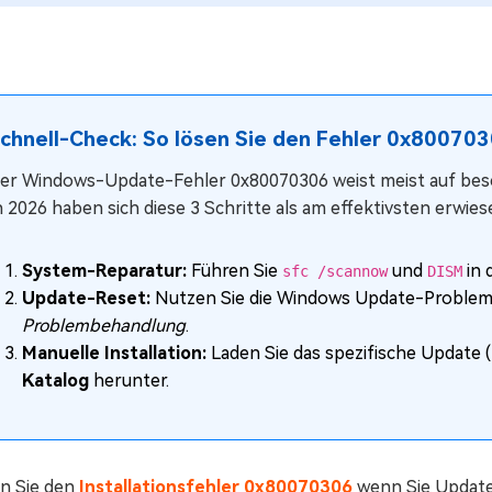
chnell-Check: So lösen Sie den Fehler 0x80070
er Windows-Update-Fehler 0x80070306 weist meist auf besch
n 2026 haben sich diese 3 Schritte als am effektivsten erwies
System-Reparatur:
Führen Sie
und
in 
sfc /scannow
DISM
Update-Reset:
Nutzen Sie die Windows Update-Proble
Problembehandlung
.
Manuelle Installation:
Laden Sie das spezifische Update 
Katalog
herunter.
n Sie den
Installationsfehler 0x80070306
wenn Sie Updates