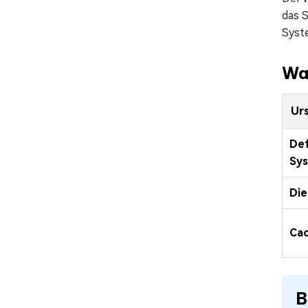
das S
Syst
Wa
Ur
De
Sy
Die
Ca
B