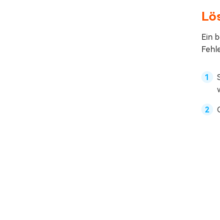
Lö
Ein 
Fehl