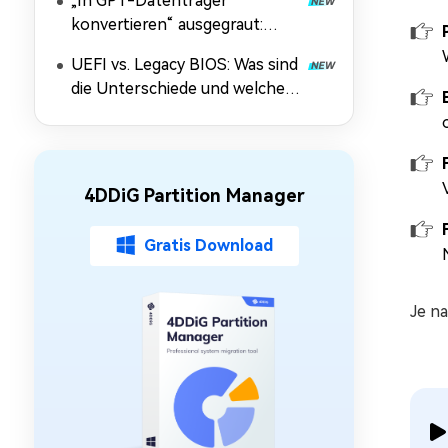
„In GPT-Datenträger
konvertieren“ ausgegraut:
Ursachen und Lösungen
UEFI vs. Legacy BIOS: Was sind
die Unterschiede und welcher
Modus ist besser?
4DDiG Partition Manager
Gratis Download
Je n