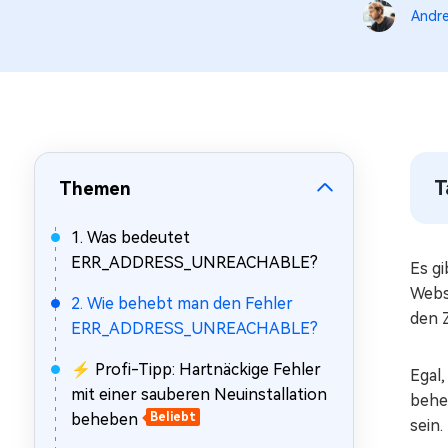
Mac Boot Genius
Andre
Mac-Probleme kostenlos
beheben
T
Themen
1. Was bedeutet
ERR_ADDRESS_UNREACHABLE?
Es g
Websi
2. Wie behebt man den Fehler
den Z
ERR_ADDRESS_UNREACHABLE?
⚡ Profi-Tipp: Hartnäckige Fehler
Egal
mit einer sauberen Neuinstallation
beheb
beheben
Beliebt
sein.