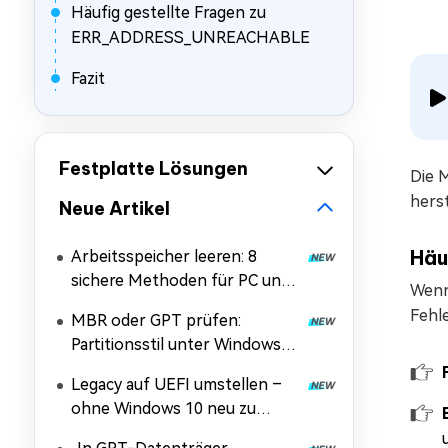
Häufig gestellte Fragen zu
ERR_ADDRESS_UNREACHABLE
Fazit
Festplatte Lösungen
Die 
herst
Neue Artikel
Häu
Arbeitsspeicher leeren: 8
sichere Methoden für PC und
Wenn
Handy
Fehle
MBR oder GPT prüfen:
Partitionsstil unter Windows
11/10/7 und Linux
Legacy auf UEFI umstellen –
herausfinden
ohne Windows 10 neu zu
installieren