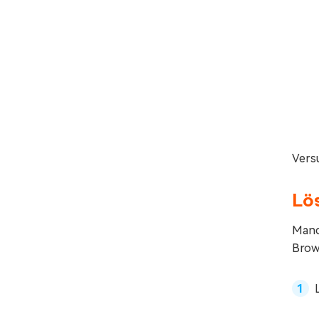
Vers
Lö
Manc
Brows