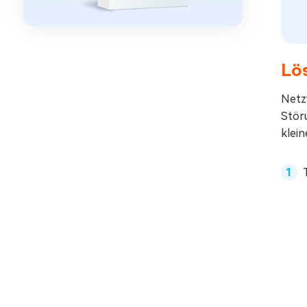
Lös
Netz
Stör
klei