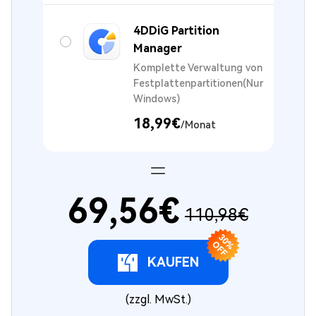
4DDiG Partition
Manager
Komplette Verwaltung von
Festplattenpartitionen(Nur
Windows)
18,99€
/Monat
69,56€
110,98€
3
0
F
% O
F
KAUFEN
(zzgl. MwSt.)