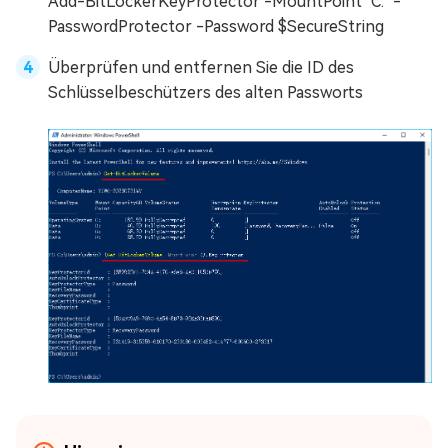
Add-BitLockerKeyProtector -MountPoint "C:" -
PasswordProtector -Password $SecureString
Überprüfen und entfernen Sie die ID des
Schlüsselbeschützers des alten Passworts