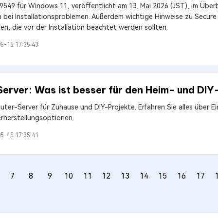
49 für Windows 11, veröffentlicht am 13. Mai 2026 (JST), im Überb
bei Installationsproblemen. Außerdem wichtige Hinweise zu Secure 
n, die vor der Installation beachtet werden sollten.
5-15 17:35:43
rver: Was ist besser für den Heim- und DIY
ter-Server für Zuhause und DIY-Projekte. Erfahren Sie alles über Ei
rherstellungsoptionen.
5-15 17:35:41
7
8
9
10
11
12
13
14
15
16
17