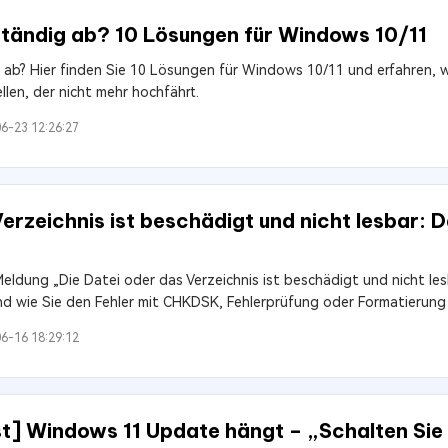
ständig ab? 10 Lösungen für Windows 10/11
ab? Hier finden Sie 10 Lösungen für Windows 10/11 und erfahren, 
len, der nicht mehr hochfährt.
6-23 12:26:27
erzeichnis ist beschädigt und nicht lesbar: D
eldung „Die Datei oder das Verzeichnis ist beschädigt und nicht les
nd wie Sie den Fehler mit CHKDSK, Fehlerprüfung oder Formatierun
6-16 18:29:12
öst] Windows 11 Update hängt – „Schalten Si