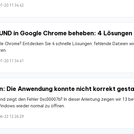
7-20 11:34:42
D in Google Chrome beheben: 4 Lösungen
 Chrome? Entdecken Sie 4 schnelle Lösungen: fehlende Dateien wie
zen.
7-20 11:34:41
 Die Anwendung konnte nicht korrekt gesta
nd zeigt den Fehler 0xc00007b? In dieser Anleitung zeigen wir 13 
indows wieder normal zu öffnen.
6-23 12:26:29