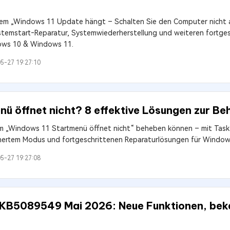
blem „Windows 11 Update hängt – Schalten Sie den Computer nicht au
temstart‑Reparatur, Systemwiederherstellung und weiteren fortge
ows 10 & Windows 11.
5-27 19:27:10
ü öffnet nicht? 8 effektive Lösungen zur B
lem „Windows 11 Startmenü öffnet nicht“ beheben können – mit Task
hertem Modus und fortgeschrittenen Reparaturlösungen für Windo
5-27 19:27:08
KB5089549 Mai 2026: Neue Funktionen, bek