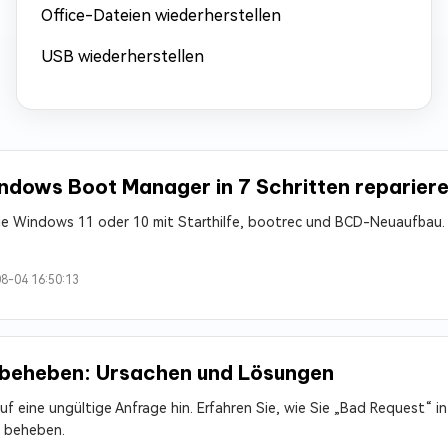
Office-Dateien wiederherstellen
USB wiederherstellen
dows Boot Manager in 7 Schritten reparier
e Windows 11 oder 10 mit Starthilfe, bootrec und BCD-Neuaufbau. 
8-04 16:50:13
beheben: Ursachen und Lösungen
f eine ungültige Anfrage hin. Erfahren Sie, wie Sie „Bad Request“ i
 beheben.