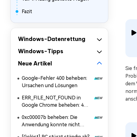
Fazit
Windows-Datenrettung
Windows-Tipps
Neue Artikel
Sie f
Prob
Google-Fehler 400 beheben:
dem V
Ursachen und Lösungen
norm
ERR_FILE_NOT_FOUND in
ansc
Google Chrome beheben: 4
Lösungen
0xc00007b beheben: Die
Anwendung konnte nicht
korrekt gestartet werden
[Gelöst] PC stürzt ständig ab?