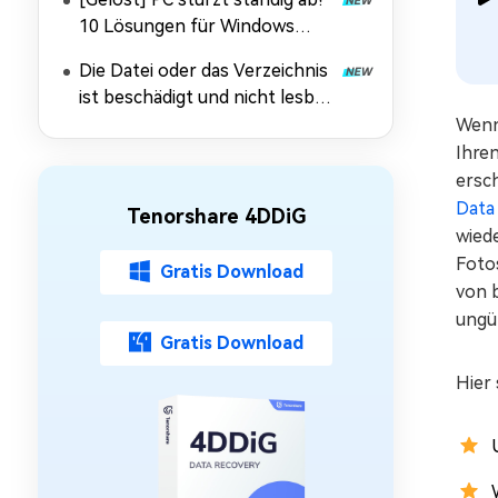
10 Lösungen für Windows
10/11
Die Datei oder das Verzeichnis
ist beschädigt und nicht lesbar:
Daten retten & Fehler
Wenn 
beheben
Ihre
ersch
Data
Tenorshare 4DDiG
wiede
Foto
Gratis Download
von 
ungül
Gratis Download
Hier