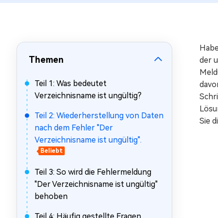
Mac Boot Genius
Mac-Probleme kostenlos
beheben
Habe
Themen
der 
Meldu
Teil 1: Was bedeutet
davon
Verzeichnisname ist ungültig?
Schri
Lösu
Teil 2: Wiederherstellung von Daten
Sie 
nach dem Fehler "Der
Verzeichnisname ist ungültig".
Beliebt
Teil 3: So wird die Fehlermeldung
"Der Verzeichnisname ist ungültig"
behoben
Teil 4: Häufig gestellte Fragen