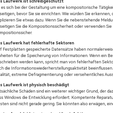
s Laufwerk ist schreibgeschützt
 es sich bei der Gestaltung um eine kompositorische Tätigkei
seitigen, bevor Sie sie einrichten. Wie würden Sie erkennen, 
plizieren Sie etwas dazu. Wenn Sie die nebenstehende Meldun
seitigen Sie die Kompositionssicherheit oder verwenden Sie ei
mpositionssicher.
s Laufwerk hat fehlerhafte Sektoren
f Festplatten gespeicherte Datensätze haben normalerweise 
nheiten für die Speicherung von Informationen. Wenn ein Be
schrieben werden kann, spricht man von fehlerhaften Sektor
ch die Informationswiederherstellungsaktivität beeinflusse
alität, extreme Defragmentierung oder versehentliches Aus
s Laufwerk ist physisch beschädigt
tsächliche Schäden sind ein weiterer wichtiger Grund, der da
ss Windows die Entwicklung erfordert. Kompetente Reparat
sten sind nicht gerade gering. Sie könnten also erwägen, e