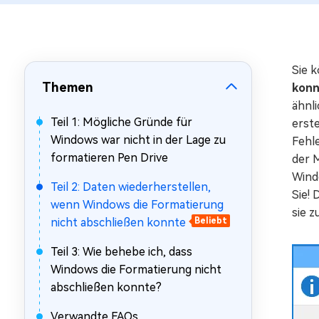
Mac Boot Genius
Mac-Probleme kostenlos
beheben
Sie k
Themen
kon
ähnli
Teil 1: Mögliche Gründe für
erst
Windows war nicht in der Lage zu
Fehl
formatieren Pen Drive
der 
Wind
Teil 2: Daten wiederherstellen,
Sie! 
wenn Windows die Formatierung
sie z
nicht abschließen konnte
Beliebt
Teil 3: Wie behebe ich, dass
Windows die Formatierung nicht
abschließen konnte?
Verwandte FAQs