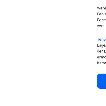
Wenn
Fehl
Forma
versu
Teno
Lage
der 
ermö
Kame