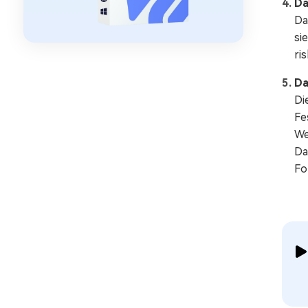
Da
Da
si
ri
Da
Di
Fe
We
Da
Fo