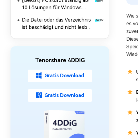
[Gelöst] PC stürzt ständig ab?
10 Lösungen für Windows
10/11
Wie 
Die Datei oder das Verzeichnis
es v
ist beschädigt und nicht lesbar:
zuver
Daten retten & Fehler
Diese
beheben
Speic
Wiede
Tenorshare 4DDiG
Gratis Download
Gratis Download