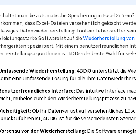
schaltet man die automatische Speicherung in Excel 365 ei
orkommen, dass Excel-Dateien versehentlich gelöscht werden 
lässiges Datenwiederherstellungstool ein Lebensretter sein.
 leistungsstarke Software ist auf die
Wiederherstellung von
hergeräten spezialisiert. Mit einem benutzerfreundlichen Int
rherstellungsalgorithmen ist 4DDiG die beste Wahl für viele
Umfassende Wiederherstellung:
4DDiG unterstützt die Wie
somit eine umfassende Lösung für alle Ihre Datenwiederher
Benutzerfreundliches Interface:
Das intuitive Interface m
leicht, mühelos durch den Wiederherstellungsprozess zu navi
Vielseitigkeit:
Ob Ihr Datenverlust auf versehentliches Lös
zurückzuführen ist, 4DDiG ist für die verschiedensten Szenar
Vorschau vor der Wiederherstellung:
Die Software ermöglic