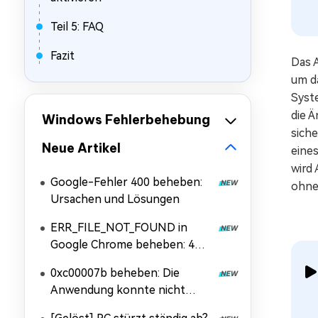
Teil 5: FAQ
Fazit
Das A
um d
Syst
die 
Windows Fehlerbehebung
siche
Neue Artikel
eines
wird
Google-Fehler 400 beheben:
ohne 
Ursachen und Lösungen
ERR_FILE_NOT_FOUND in
Google Chrome beheben: 4
Lösungen
0xc00007b beheben: Die
Anwendung konnte nicht
korrekt gestartet werden