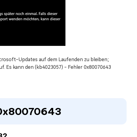
crosoft-Updates auf dem Laufenden zu bleiben;
auf. Es kann den (kb4023057) - Fehler 0x80070643
er 0x80070643
3?