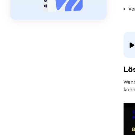
Ve
Lös
Wenn 
könn