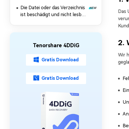
10/11
Die Datei oder das Verzeichnis
Das 
ist beschädigt und nicht lesbar:
veru
Daten retten & Fehler
Kunde
beheben
2.
Tenorshare 4DDiG
Wir 
Gratis Download
gegla
Gratis Download
Fe
Ei
Un
An
Be