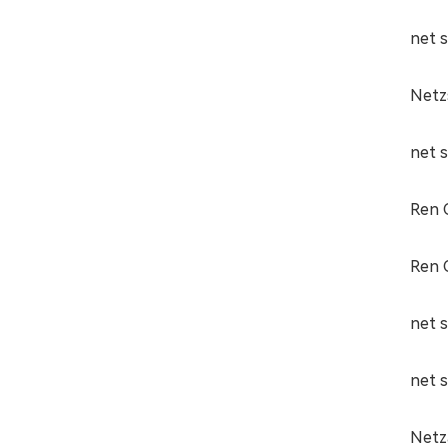
net 
Netz
net 
Ren 
Ren 
net 
net s
Netz