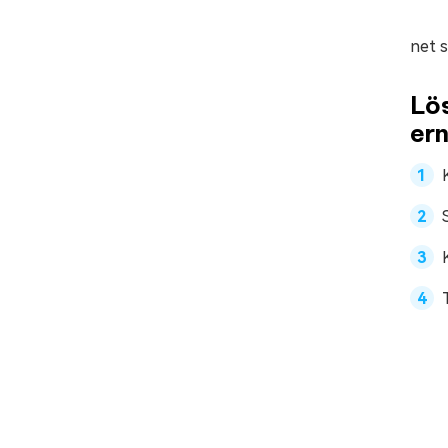
net s
Lö
er