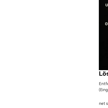
Lö
Entf
(Eing
net 