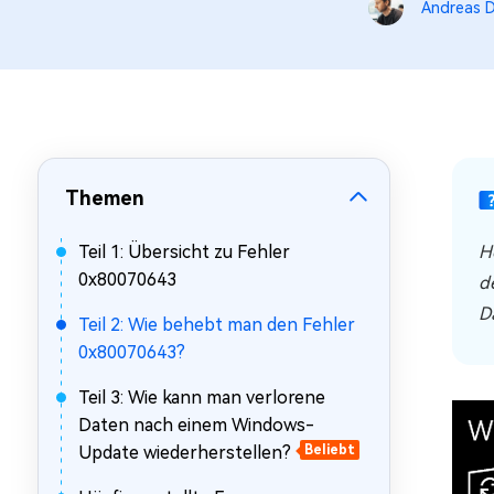
Mac Boot Genius
Andreas D
Mac-Probleme kostenlos
beheben
Themen
Teil 1: Übersicht zu Fehler
H
0x80070643
d
D
Teil 2: Wie behebt man den Fehler
0x80070643?
Teil 3: Wie kann man verlorene
Daten nach einem Windows-
Update wiederherstellen?
Beliebt