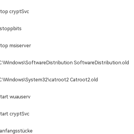
stop cryptSvc
stoppbits
stop msiserver
C:\Windows\SoftwareDistribution SoftwareDistribution.old
C:\Windows\System32\catroot2 Catroot2.old
start wuauserv
tart cryptSvc
anfangsstücke