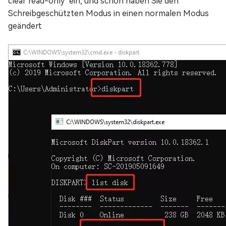
clear read-only" ein, und schon haben Sie den
Schreibgeschützten Modus in einen normalen Modus
geändert