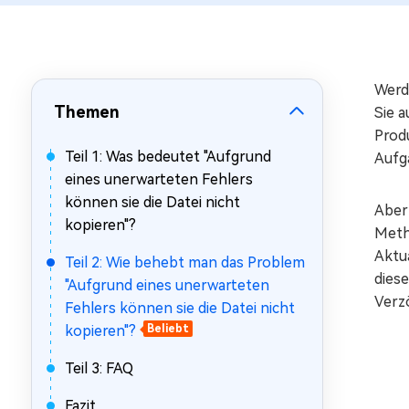
Mac Boot Genius
Mac-Probleme kostenlos
beheben
Werde
Themen
Sie a
Produ
Teil 1: Was bedeutet "Aufgrund
Aufg
eines unerwarteten Fehlers
können sie die Datei nicht
Aber 
kopieren"?
Meth
Aktua
Teil 2: Wie behebt man das Problem
dies
"Aufgrund eines unerwarteten
Verz
Fehlers können sie die Datei nicht
kopieren"?
Beliebt
Teil 3: FAQ
Fazit