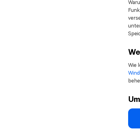
Waru
Funk
verse
unte
Spei
We
Wie 
Wind
behe
Um 