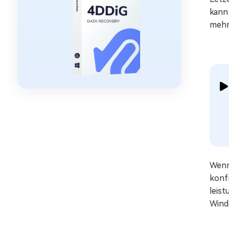
kann
mehr
Wenn
konfr
leis
Wind