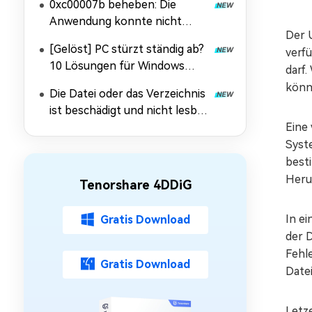
0xc00007b beheben: Die
Anwendung konnte nicht
Der 
korrekt gestartet werden
[Gelöst] PC stürzt ständig ab?
verfü
10 Lösungen für Windows
darf.
10/11
könn
Die Datei oder das Verzeichnis
ist beschädigt und nicht lesbar:
Daten retten & Fehler
Eine
beheben
Syst
best
Heru
Tenorshare 4DDiG
In e
Gratis Download
der D
Fehl
Gratis Download
Date
Letz