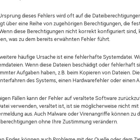
Ursprung dieses Fehlers wird oft auf die Dateiberechtigung
gt über eine Reihe von zugehörigen Berechtigungen, die fest
 Wenn diese Berechtigungen nicht korrekt konfiguriert sind, 
en, was zu dem bereits erwähnten Fehler führt.
 weitere häufige Ursache ist eine fehlerhafte Systemdatei.
emdateien. Wenn diese Dateien beschädigt oder fehlerhaft s
immter Aufgaben haben, z.B. beim Kopieren von Dateien. Dies
nterfahren des Systems, einen Hardwarefehler oder einen An
inigen Fällen kann der Fehler auf veraltete Software zurück
atei verwenden, veraltet ist, ist sie möglicherweise nicht m
ermeldung aus. Auch Malware oder Virenangriffe können zu 
iberechtigungen ohne Ihre Zustimmung verändern.
en Endes können auch Probleme mit der Quelle oder dem Ziel