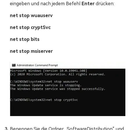
eingeben und nach jedem Befehl
Enter
drücken:
net stop wuauserv
net stop cryptSvc
net stop bits
net stop msiserver
Benennen Sie die Ordner „SoftwareDistribution“ und