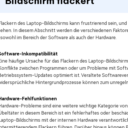
Bildschirm flackert"
lackern des Laptop-Bildschirms kann frustrierend sein, und f
tehen. In diesem Abschnitt werden die verschiedenen Faktor
 sowohl im Bereich der Software als auch der Hardware.
Software-Inkompatibilität
Eine häufige Ursache für das Flackern des Laptop-Bildschirms
Konflikte zwischen Programmen oder um Probleme mit Softwa
Betriebssystem-Updates optimiert ist. Veraltete Softwarever
widersprüchliche Hintergrundprozesse können zum unregelmä
Hardware-Fehlfunktionen
Hardware-Probleme sind eine weitere wichtige Kategorie von 
Übeltäter in diesem Bereich ist ein fehlerhaftes oder beschäd
Laptop-Bildschirms mit der internen Hardware verantwortlich
intermittierendem Flackern führen. Darüber hinaus können P