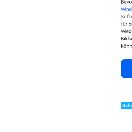
Bevor
Wind
Softw
für d
Wied
Bilds
könn