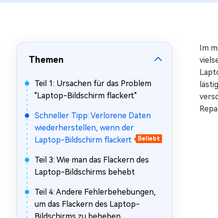
Mac Boot Genius
Mac-Probleme kostenlos
beheben
Im m
Themen
viel
Lapt
Teil 1: Ursachen für das Problem
läst
"Laptop-Bildschirm flackert"
vers
Repa
Schneller Tipp: Verlorene Daten
wiederherstellen, wenn der
Laptop-Bildschirm flackert
Beliebt
Teil 3: Wie man das Flackern des
Laptop-Bildschirms behebt
Teil 4: Andere Fehlerbehebungen,
um das Flackern des Laptop-
Bildschirms zu beheben