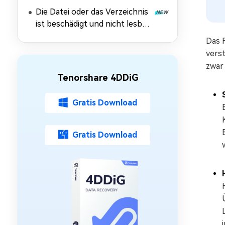
10/11
Die Datei oder das Verzeichnis
ist beschädigt und nicht lesbar:
Daten retten & Fehler
Das F
beheben
vers
zwar
Tenorshare 4DDiG
Gratis Download
Gratis Download