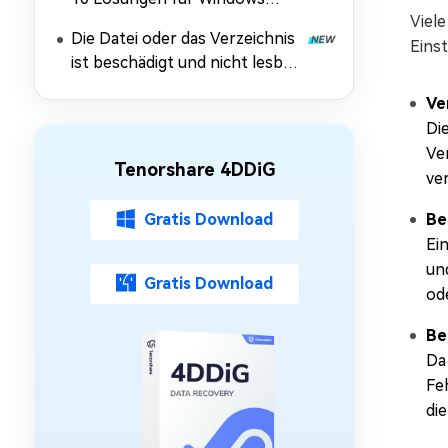
Viel
10/11
Die Datei oder das Verzeichnis
Einst
ist beschädigt und nicht lesbar:
Daten retten & Fehler
Ve
beheben
Di
Ve
Tenorshare 4DDiG
ve
Gratis Download
Be
Ei
un
Gratis Download
od
Be
Da
Fe
di