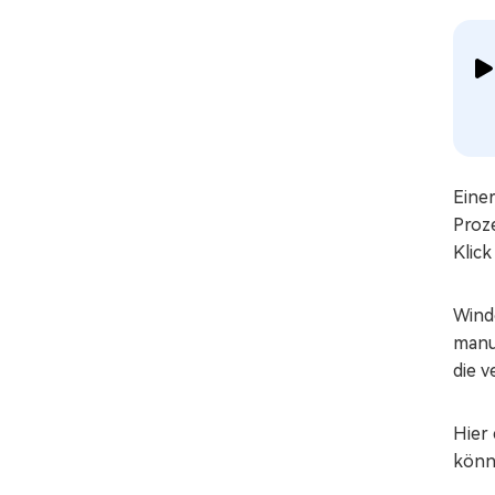
Eine
Proz
Klick
Windo
manu
die v
Hier
könn