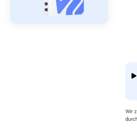
Wir 
durc