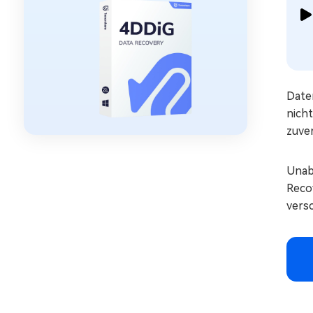
Date
nich
zuve
Unab
Reco
vers