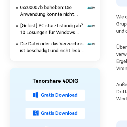
Lösungen
0xc00007b beheben: Die
Anwendung konnte nicht
Wie 
korrekt gestartet werden
Grup
[Gelöst] PC stürzt ständig ab?
und 
10 Lösungen für Windows
10/11
Die Datei oder das Verzeichnis
Über
ist beschädigt und nicht lesbar:
verw
Daten retten & Fehler
Erge
beheben
Vire
Tenorshare 4DDiG
Auße
Drit
Gratis Download
Wind
Gratis Download