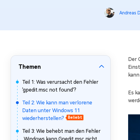
Mac Boot Genius
Mac-Probleme kostenlos
Andreas D
beheben
Der G
Themen
Eins
kann 
Teil 1: Was verursacht den Fehler
'gpedit.msc not found'?
Es k
werd
Teil 2: Wie kann man verlorene
Daten unter Windows 11
wiederherstellen?
Beliebt
Teil 3: Wie behebt man den Fehler
„Windows kann Gpedit.msc nicht