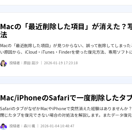
Macの「最近削除した項目」が消えた？
法
Macの「最近削除した項目」が見つからない、誤って削除してしまっ
い原因から、iCloud・iTunes・Finderを使った復元方法、専用
投稿者：
原田 凪沙 ｜
2026-01-19 17:23:18
Mac/iPhoneのSafariで一度削除し
SafariのタブがなぜかMacやiPhoneで突然消えた経験はありま
閉じたタブを復元できない場合の対処法を解説します。またデータ復元ツー
投稿者：
森川 颯 ｜
2026-01-04 10:48:47