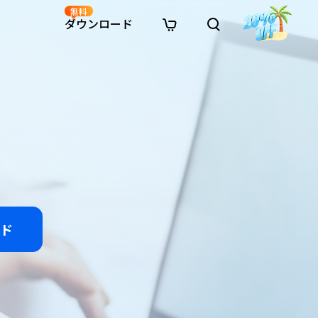
無料
ダウンロード
新着
イン修復
リソース
リソース
AI画像スタイル変換
· Win11制限を回避
· SDカード復元
· HDDデータ復元
· 重複検索（Win）
イン動画修復
· AI 3Dアクションフィギュアプロンプト
· ハードディスクをクローン
· USBデータ復元
· ゴミ箱復元
· 重複検索（Mac）
イン写真修復
· シネマ風AI画像プロンプト
· Cドライブを拡張
· ファイル復元
· エクセル復元
· ディスク容量を解放
インファイル修復
· アニメ実写化プロンプト
· MBRをGPTに変換
· 写真復元
· 動画復元
· Macストレージを整理
イン音声修復
· AIアニメポートレートプロンプト
· AIレゴ風写真プロンプト
ド