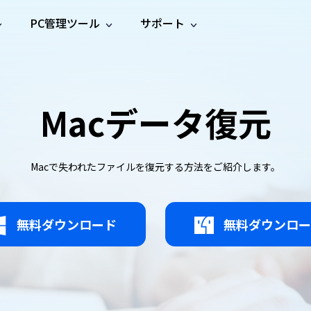
PC管理ツール
サポート
プ
ソーシャルメディア
修復ツール
無料オンラ
iOS26
one データ復元
Android データ復元
ne／iPadのデータを復元
Androidのデータを復元
AI
オンラ
ーガイド
ドキュ
e File Deleter
Dll Fixer
Macデータ復元
動画修
写真修
オンラ
tsApp データ復元
LINE データ復元
ガイドセンター
メント
イルを検出・削除
WindowsのDLLエラーを修復
復
復
オンラ
tsAppのデータを復元
LINEのデータを復元
修復
新製
ガイド
are Cleamio
Email Repair
品
オンラ
対処法
底クリーンアップ＆最適化
破損したPST/OSTファイルを修復
音声修
動画高
写真高
Macで失われたファイルを復元する方法をご紹介します。
AI
AI
復
画質化
画質化
無料ダウンロード
無料ダウンロー