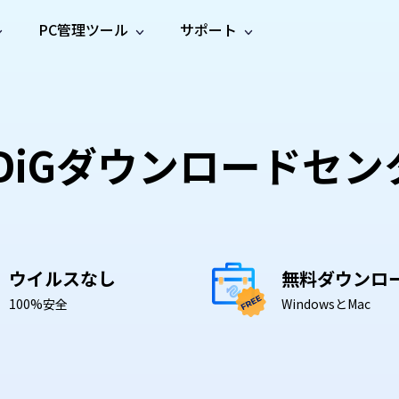
PC管理ツール
サポート
プ
ソーシャルメディア
修復ツール
無料オンラ
iOS26
one データ復元
Android データ復元
ne／iPadのデータを復元
Androidのデータを復元
AI
オンラ
ーガイド
ドキュ
e File Deleter
Dll Fixer
動画修
写真修
DDiGダウンロードセン
オンラ
tsApp データ復元
LINE データ復元
ガイドセンター
メント
イルを検出・削除
WindowsのDLLエラーを修復
復
復
オンラ
tsAppのデータを復元
LINEのデータを復元
修復
新製
ガイド
are Cleamio
Email Repair
品
オンラ
対処法
底クリーンアップ＆最適化
破損したPST/OSTファイルを修復
音声修
動画高
写真高
AI
AI
復
画質化
画質化
ウイルスなし
無料ダウンロ
100%安全
WindowsとMac