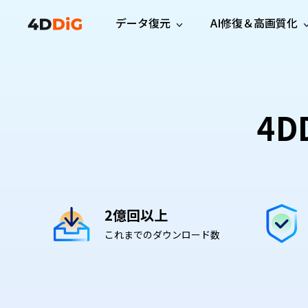
データ復元
AI修復＆高画質化
Windows管理
サポート
PCクリーンアッ
リソース
機能
iPh
Windows データ復元
iPho
Windowsで削除したファイルを復元
サポートセンター
ユーザ
Partition Manager
Duplicat
4
Wha
ガイド・お問い合わせ
ユーザー
Windows向けディスク管理ツール
重複ファ
プロ版
無料版
Wha
サブスク更新情報
使い方
Disk Copy
Tenorsh
最新版
最新のお知らせ
ヒントと
ディスクをクローン
Macを徹
Mac データ復元
macOSで削除したファイルを復元
お問い合わせ
新製品
4DDiG File Repair
Windows Backup
AIによるファイル修復と高画質化>>
データ保護向けPCバックアップ
プロ版
無料版
2億回以上
システム修復
これまでのダウンロード数
Windows Boot Genius
Windowsの問題を数分で修復
Mac Boot Genius
Macの問題を無料で修復