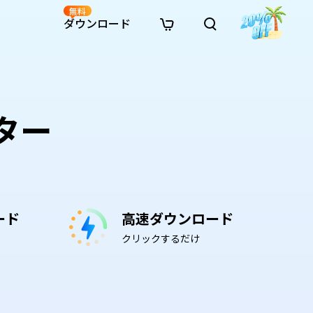
無料
ダウンロード
新着
イン修復
リソース
リソース
AI画像スタイル変換
· Win11制限を回避
· SDカード復元
· HDDデータ復元
· 重複検索（Win）
イン動画修復
· AI 3Dアクションフィギュアプロンプト
ター
· ハードディスクをクローン
· USBデータ復元
· ゴミ箱復元
· 重複検索（Mac）
イン写真修復
· シネマ風AI画像プロンプト
· Cドライブを拡張
· ファイル復元
· エクセル復元
· ディスク容量を解放
インファイル修復
· アニメ実写化プロンプト
· MBRをGPTに変換
· 写真復元
· 動画復元
· Macストレージを整理
イン音声修復
· AIアニメポートレートプロンプト
· AIレゴ風写真プロンプト
ード
高速ダウンロード
クリックするだけ