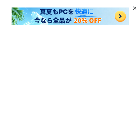
人気製品
Windows データ復元
役立つリンク
Mac データ復元
記事一覧
会社について
ファイル修復
HDDデータ復元
会社概要
パーティション管理ツール
サポート
SDカード復元
ビジネス
重複ファイル削除ツール
サポートセンター
USBデータ復元
プライバシー
DLLエラー修復ツール
お問い合わせ
動画修復
利用規約
Windowsバックアップツール
ダウンロードセンター