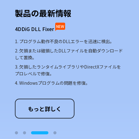
製品の最新情報
製
NEW
4DDiG DLL Fixer
4DDi
1. プログラム動作不良のDLLエラーを迅速に検出。
1.
ラー
2. 欠損または破損したDLLファイルを自動ダウンロード
2.
して置換。
3.
3. 欠損したランタイムライブラリやDirectXファイルを
4.
プロレベルで修復。
5.
4. Windowsプログラムの問題を修復。
もっと詳しく