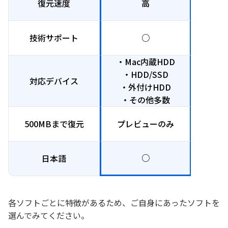
復元速度
高
技術サポート
○
・Mac内蔵HDD
・Ma
・HDD/SSD
・外
対応デバイス
・外付けHDD
・CD/D
・その他多数
・
500MBまで復元
プレビューのみ
1G
○
日本語
各ソフトごとに特徴があるため、ご自身にあったソフトを
選んでみてください。