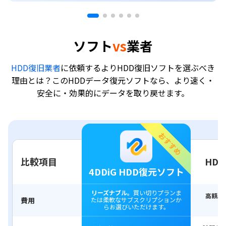
ソフト
vs
業者
HDD復旧業者
に依頼するよりHDD復旧ソフトを選ぶべき
理由とは？このHDDデータ復元ソフトなら、より速く・
安全に・効果的にデータを取り戻せます。
おすすめ
比較項目
HD
4DDiG HDD復元ソフト
リーズナブル。
買い切りプランま
高額。
費用
たは柔軟なサブスクリプションか
1
らお選びいただけます。