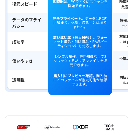
時間が
即時開始。
PCですぐにスキャンを
復元スピード
開始できます。
数週間
完全プライベート。
データはPC内
データのプライ
情報漏
に留まり、外部に渡ることはあり
バシー
ライブ
ません。
対応範
高い成功率（最大99%）。
フォー
成功率
マット済み・削除済み・RAWパー
には有
ティションにも対応します。
で
シンプル操作。
専門知識なしで3
不便。
使いやすさ
クリックするだけでファイルを復
元できます。
購入前にプレビュー確認。
購入前
前払い
透明性
にどのファイルが復元可能か確認
料が
できます。