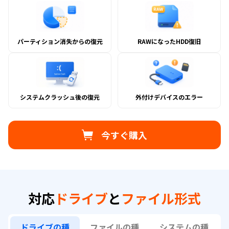
削除ファイルの復元
HDDフォーマット後の復元
誤って削除してしまった大切なフ
HDDフォーマットを実行してしま
ァイルも、ディープスキャンモー
ったドライブからも、HDD・
ドでHDD・SSD・外付けHDDから
SSD・外付けHDDを問わずデータ
確実に復元できます。
を復元できます。
パーティション消失からの復元
RAWになったHDD復旧
RAWになったHDD復旧
パーティション消失からの復元
ファイルシステムのエラーや破損
消失・削除・アクセス不能になっ
により
RAWドライブ
になってしま
た
パーティションからファイルを
ったHDDからも、データを安全に
復元
します。
復旧できます。
システムクラッシュ後の復元
外付けデバイスのエラー
システムクラッシュ後の復元
外付けデバイスのエラー
システムクラッシュや予期せぬ障
エラーや接続トラブルが発生した
今すぐ購入
害が発生した後でも、HDD・
USBメモリ・SDカード・外付け
SSD・外付けHDDから安全にファ
HDDからファイルを復元できま
イルを復元します。
す。
対応
ドライブ
と
ファイル形式
ドライブの種
ファイルの種
システムの種