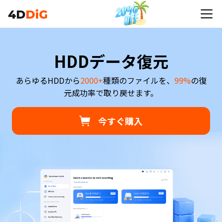
HDDデータ復元
あらゆるHDDから
2000+
種類のファイルを、
99%
の復
元成功率で取り戻せます。
今すぐ購入