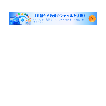
人気製品
Windows データ復元
役立つリンク
Mac データ復元
記事一覧
会社について
ファイル修復
HDDデータ復元
会社概要
パーティション管理ツール
サポート
SDカード復元
ビジネス
重複ファイル削除ツール
サポートセンター
USBデータ復元
プライバシー
DLLエラー修復ツール
お問い合わせ
動画修復