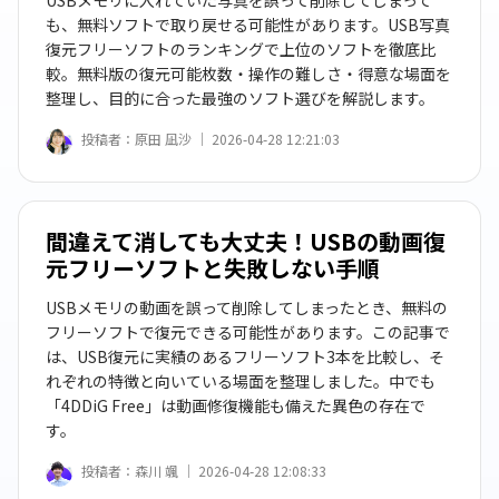
USBメモリに入れていた写真を誤って削除してしまって
も、無料ソフトで取り戻せる可能性があります。USB写真
復元フリーソフトのランキングで上位のソフトを徹底比
較。無料版の復元可能枚数・操作の難しさ・得意な場面を
整理し、目的に合った最強のソフト選びを解説します。
投稿者：
原田 凪沙 ｜
2026-04-28 12:21:03
間違えて消しても大丈夫！USBの動画復
元フリーソフトと失敗しない手順
USBメモリの動画を誤って削除してしまったとき、無料の
フリーソフトで復元できる可能性があります。この記事で
は、USB復元に実績のあるフリーソフト3本を比較し、そ
れぞれの特徴と向いている場面を整理しました。中でも
「4DDiG Free」は動画修復機能も備えた異色の存在で
す。
投稿者：
森川 颯 ｜
2026-04-28 12:08:33