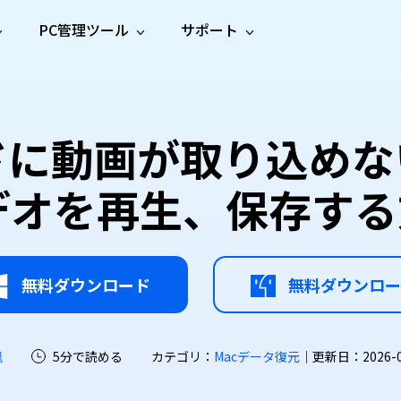
PC管理ツール
サポート
プ
ソーシャルメディア
修復ツール
無料オンラ
iOS26
one データ復元
Android データ復元
ne／iPadのデータを復元
Androidのデータを復元
AI
オンラ
ーガイド
ドキュ
e File Deleter
Dll Fixer
ドに動画が取り込めない？
動画修
写真修
オンラ
tsApp データ復元
LINE データ復元
ガイドセンター
メント
イルを検出・削除
WindowsのDLLエラーを修復
復
復
オンラ
tsAppのデータを復元
LINEのデータを復元
修復
新製
ガイド
are Cleamio
Email Repair
でビデオを再生、保存す
品
オンラ
対処法
底クリーンアップ＆最適化
破損したPST/OSTファイルを修復
音声修
動画高
写真高
AI
AI
復
画質化
画質化
無料ダウンロード
無料ダウンロー
颯
5分で読める
カテゴリ：
Macデータ復元
｜更新日：2026-07-