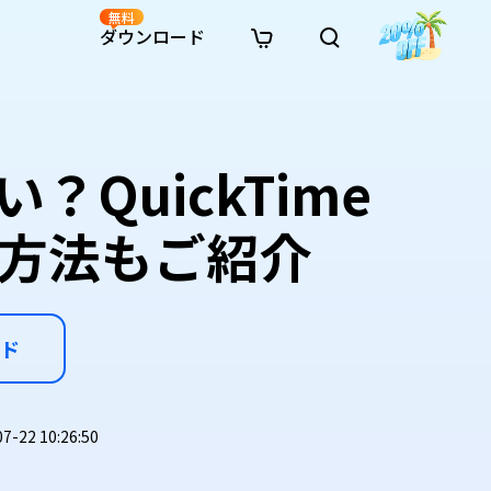
無料
ダウンロード
新着
イン修復
リソース
リソース
AI画像スタイル変換
· Win11制限を回避
· SDカード復元
· HDDデータ復元
· 重複検索（Win）
イン動画修復
· AI 3Dアクションフィギュアプロンプト
QuickTime
· ハードディスクをクローン
· USBデータ復元
· ゴミ箱復元
· 重複検索（Mac）
イン写真修復
· シネマ風AI画像プロンプト
· Cドライブを拡張
· ファイル復元
· エクセル復元
· ディスク容量を解放
インファイル修復
· アニメ実写化プロンプト
· MBRをGPTに変換
· 写真復元
· 動画復元
· Macストレージを整理
る方法もご紹介
イン音声修復
· AIアニメポートレートプロンプト
· AIレゴ風写真プロンプト
ド
22 10:26:50