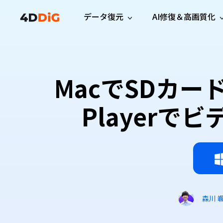
データ復元
AI修復＆高画質化
Windows管理
サポート
PCクリーンアッ
リソース
機能
iPh
Windows データ復元
iPho
Windowsで削除したファイルを復元
サポートセンター
ユーザ
Partition Manager
Duplicat
MacでSDカー
Wha
ガイド・お問い合わせ
ユーザー
Windows向けディスク管理ツール
重複ファ
プロ版
無料版
Wha
サブスク更新情報
使い方
Disk Copy
Tenorsh
Player
最新版
最新のお知らせ
ヒントと
ディスクをクローン
Macを徹
Mac データ復元
macOSで削除したファイルを復元
お問い合わせ
新製品
4DDiG File Repair
Windows Backup
AIによるファイル修復と高画質化>>
データ保護向けPCバックアップ
プロ版
無料版
システム修復
Windows Boot Genius
Windowsの問題を数分で修復
森川 
Mac Boot Genius
Macの問題を無料で修復