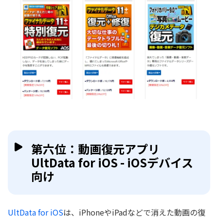
第六位：動画復元アプリ
UltData for iOS - iOSデバイス
向け
UltData for iOS
は、iPhoneやiPadなどで消えた動画の復