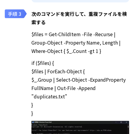
次のコマンドを実行して、重複ファイルを検
索する
$files = Get-ChildItem -File -Recurse |
Group-Object -Property Name, Length |
Where-Object { $_.Count -gt 1 }
if ($files) {
$files | ForEach-Object {
$_.Group | Select-Object -ExpandProperty
FullName | Out-File -Append
"duplicates.txt"
}
}