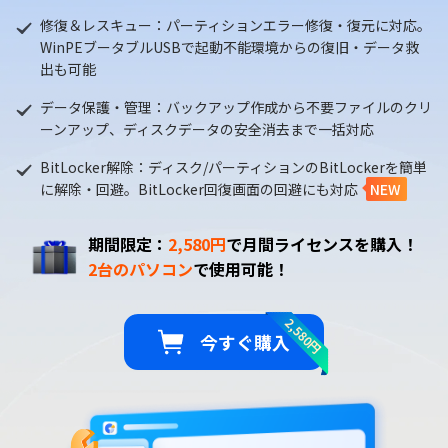
修復＆レスキュー：パーティションエラー修復・復元に対応。
WinPEブータブルUSBで起動不能環境からの復旧・データ救
出も可能
データ保護・管理：バックアップ作成から不要ファイルのクリ
ーンアップ、ディスクデータの安全消去まで一括対応
BitLocker解除：ディスク/パーティションのBitLockerを簡単
に解除・回避。BitLocker回復画面の回避にも対応
NEW
期間限定：
2,580円
で月間ライセンスを購入！
2台のパソコン
で使用可能！
2,580円
今すぐ購入