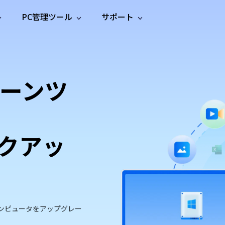
PC管理ツール
サポート
プ
ソーシャルメディア
修復ツール
無料オンラ
iOS26
one データ復元
Android データ復元
ne／iPadのデータを復元
Androidのデータを復元
AI
オンラ
ーガイド
ドキュ
e File Deleter
Dll Fixer
ーンツ
動画修
写真修
オンラ
tsApp データ復元
LINE データ復元
ガイドセンター
メント
イルを検出・削除
WindowsのDLLエラーを修復
復
復
オンラ
tsAppのデータを復元
LINEのデータを復元
修復
新製
ガイド
are Cleamio
Email Repair
品
オンラ
対処法
底クリーンアップ＆最適化
破損したPST/OSTファイルを修復
音声修
動画高
写真高
AI
AI
復
画質化
画質化
クアッ
ンピュータをアップグレー