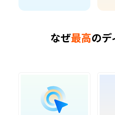
なぜ
最高
のデ