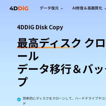
データ復元
AI修復＆高画質化
Windows管理
サポート
PCクリーンアッ
リソース
機能
4DDiG Disk Copy
iPh
Windows データ復元
iPho
Windowsで削除したファイルを復元
サポートセンター
ユーザ
Partition Manager
Duplicat
最高ディスク
クロ
Wha
ガイド・お問い合わせ
ユーザー
Windows向けディスク管理ツール
重複ファ
プロ版
無料版
Wha
サブスク更新情報
使い方
Disk Copy
Tenorsh
ール
最新版
最新のお知らせ
ヒントと
ディスクをクローン
Macを徹
Mac データ復元
macOSで削除したファイルを復元
お問い合わせ
新製品
4DDiG File Repair
Windows Backup
データ移行＆バッ
AIによるファイル修復と高画質化>>
データ保護向けPCバックアップ
プロ版
無料版
システム修復
プ
Windows Boot Genius
Windowsの問題を数分で修復
効率的にディスクをクローンして、ハードドライブやコ
Mac Boot Genius
ド
Macの問題を無料で修復