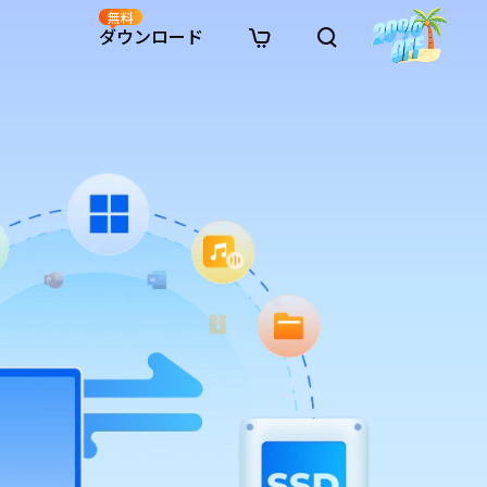
無料
ダウンロード
新着
イン修復
リソース
リソース
AI画像スタイル変換
· Win11制限を回避
· SDカード復元
· HDDデータ復元
· 重複検索（Win）
イン動画修復
· AI 3Dアクションフィギュアプロンプト
· ハードディスクをクローン
· USBデータ復元
· ゴミ箱復元
· 重複検索（Mac）
イン写真修復
· シネマ風AI画像プロンプト
· Cドライブを拡張
· ファイル復元
· エクセル復元
· ディスク容量を解放
インファイル修復
· アニメ実写化プロンプト
· MBRをGPTに変換
· 写真復元
· 動画復元
· Macストレージを整理
イン音声修復
· AIアニメポートレートプロンプト
· AIレゴ風写真プロンプト