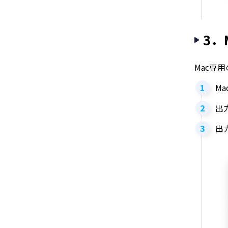
3．M
Mac専
M
出
出