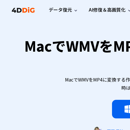
データ復元
AI修復＆高画質化
Windows管理
サポート
PCクリーンアッ
リソース
機能
iPh
Windows データ復元
MacでWMVを
iPho
Windowsで削除したファイルを復元
サポートセンター
ユーザ
Partition Manager
Duplicat
Wha
ガイド・お問い合わせ
ユーザー
Windows向けディスク管理ツール
重複ファ
プロ版
無料版
Wha
サブスク更新情報
使い方
Disk Copy
Tenorsh
最新版
最新のお知らせ
ヒントと
ディスクをクローン
Macを徹
Mac データ復元
macOSで削除したファイルを復元
お問い合わせ
新製品
4DDiG File Repair
Windows Backup
MacでWMVをMP4に変換す
AIによるファイル修復と高画質化>>
データ保護向けPCバックアップ
プロ版
無料版
時は
システム修復
Windows Boot Genius
Windowsの問題を数分で修復
Mac Boot Genius
Macの問題を無料で修復