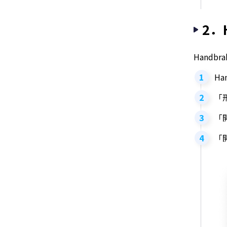
2．
Hand
H
「
「
「