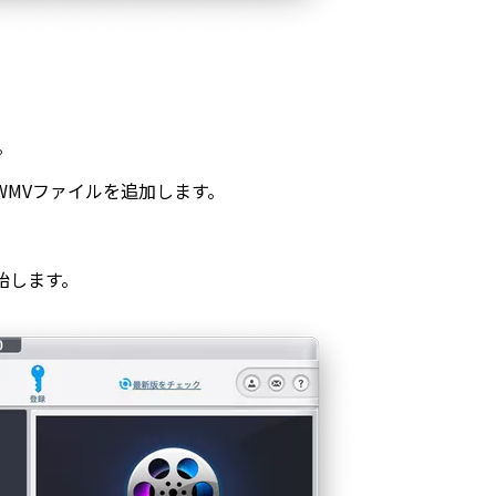
。
してWMVファイルを追加します。
始します。