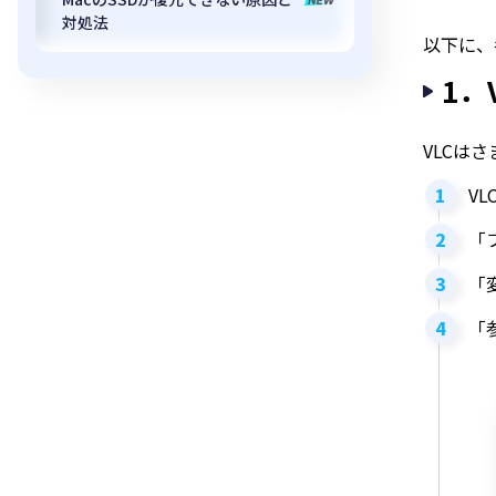
対処法
以下に、
1．
VLCは
V
「
「
「