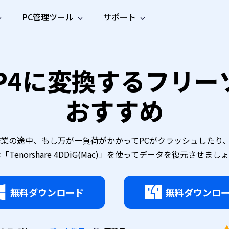
PC管理ツール
サポート
プ
ソーシャルメディア
修復ツール
無料オンラ
iOS26
one データ復元
Android データ復元
MP4に変換するフリ
ne／iPadのデータを復元
Androidのデータを復元
AI
オンラ
ーガイド
ドキュ
e File Deleter
Dll Fixer
動画修
写真修
オンラ
tsApp データ復元
LINE データ復元
ガイドセンター
メント
イルを検出・削除
WindowsのDLLエラーを修復
復
復
オンラ
おすすめ
tsAppのデータを復元
LINEのデータを復元
修復
新製
ガイド
are Cleamio
Email Repair
品
オンラ
対処法
底クリーンアップ＆最適化
破損したPST/OSTファイルを修復
音声修
動画高
写真高
AI
AI
復
画質化
画質化
る作業の途中、もし万が一負荷がかかってPCがクラッシュした
「Tenorshare 4DDiG(Mac)」を使ってデータを復元させまし
無料ダウンロード
無料ダウンロ