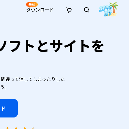
無料
ダウンロード
新着
イン修復
リソース
リソース
AI画像スタイル変換
ーソフトとサイトを
· Win11制限を回避
· SDカード復元
· HDDデータ復元
· 重複検索（Win）
イン動画修復
· AI 3Dアクションフィギュアプロンプト
· ハードディスクをクローン
· USBデータ復元
· ゴミ箱復元
· 重複検索（Mac）
イン写真修復
· シネマ風AI画像プロンプト
· Cドライブを拡張
· ファイル復元
· エクセル復元
· ディスク容量を解放
インファイル修復
· アニメ実写化プロンプト
· MBRをGPTに変換
· 写真復元
· 動画復元
· Macストレージを整理
イン音声修復
· AIアニメポートレートプロンプト
· AIレゴ風写真プロンプト
り、間違って消してしまったりした
ょう。
ード