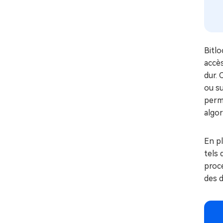
Bitlo
accès
dur. 
ou s
perm
algo
En pl
tels 
proc
des d