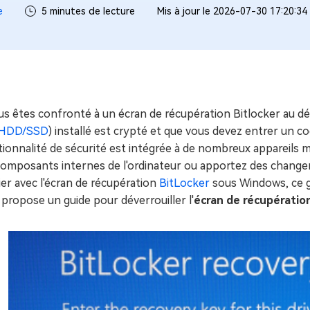
ues minutes
e
5 minutes de lecture
Mis à jour le 2026-07-30 17:20:34
ot Genius
les problèmes Mac
ment
us êtes confronté à un écran de récupération Bitlocker au dém
HDD/SSD
) installé est crypté et que vous devez entrer un co
tionnalité de sécurité est intégrée à de nombreux appareils
composants internes de l'ordinateur ou apportez des changem
ier avec l'écran de récupération
BitLocker
sous Windows, ce gu
propose un guide pour déverrouiller l'
écran de récupération