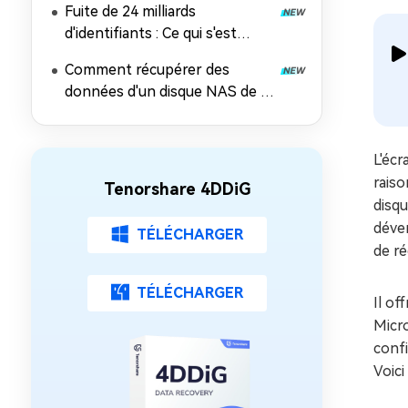
Fuite de 24 milliards
d'identifiants : Ce qui s'est
passé, les risques et comment
Comment récupérer des
récupérer les données
données d'un disque NAS de 5
façons éprouvées
L'écr
rais
Tenorshare 4DDiG
disqu
déver
TÉLÉCHARGER
de r
TÉLÉCHARGER
Il of
Micro
confi
Voici