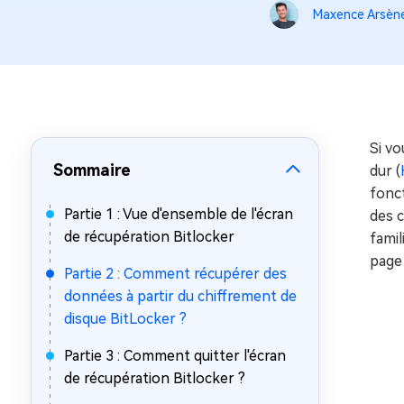
sur Windows
en quelq
Maxence Arsèn
4DDiG Email Repair
Mac Bo
Réparer les fichiers PST/OST
Réparer 
corrompus
gratuite
Si vo
Sommaire
dur (
fonc
Partie 1 : Vue d'ensemble de l'écran
des 
de récupération Bitlocker
famil
page 
Partie 2 : Comment récupérer des
données à partir du chiffrement de
disque BitLocker ?
Partie 3 : Comment quitter l'écran
de récupération Bitlocker ?