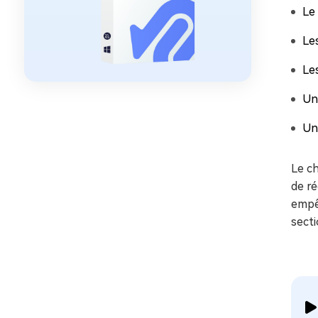
Le
Le
Les
Un
Un
Le ch
de ré
empêc
secti