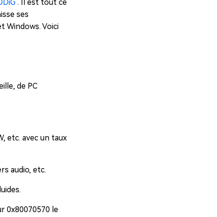
4DDiG
. Il est tout ce
aisse ses
et Windows. Voici
ille, de PC
, etc. avec un taux
rs audio, etc.
luides.
ur 0x80070570 le