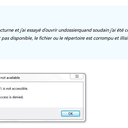
ues minutes
ot Genius
les problèmes Mac
ment
octurne et j'ai essayé d'ouvrir undossierquand soudain j'ai été 
as disponible, le fichier ou le répertoire est corrompu et illis