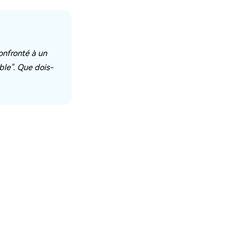
confronté à un
ible". Que dois-
Tenorshare 4DDiG
Récupérer vos données rapidement, que
vous utilisiez Windows 7, 10 ou 11.
100% Sécurisé
Récupération Windows