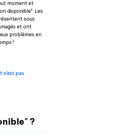
tout moment et
Nouveaux articles
on disponible". Les
Comment installer et exécuter
présentent sous
GLM-5.2 localement sur votre PC
mmagés et ont
Comment corriger le bug de
 deux problèmes en
stockage de 500 Go sous Windows
temps !
11 ?
Comment résoudre le lag dans
Marvel Rivals ?
Fuite de 24 milliards d'identifiants :
Ce qui s'est passé, les risques et
comment récupérer les données
t n'est pas
Comment récupérer des données
d'un disque NAS de 5 façons
éprouvées
onible" ?