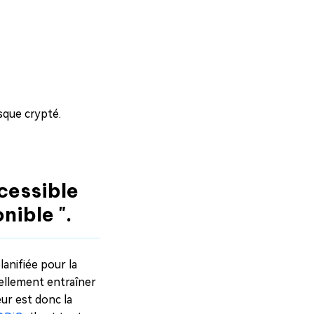
isque crypté.
cessible
nible ".
anifiée pour la
tiellement entraîner
reur est donc la