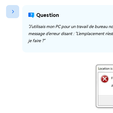
sur Windows
en quelq
4DDiG Email Repair
Mac Bo
Question
Réparer les fichiers PST/OST
Réparer 
corrompus
gratuite
"J'utilisais mon PC pour un travail de bureau n
message d'erreur disant : "L'emplacement n'est p
je faire ?"