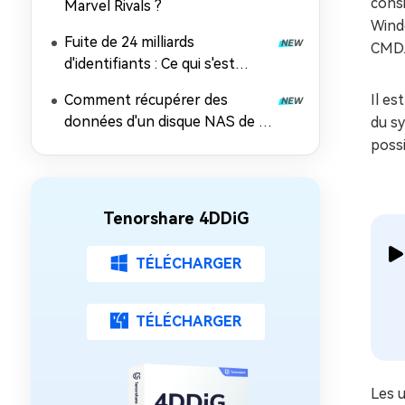
consi
Marvel Rivals ?
Windo
Fuite de 24 milliards
CMD
d'identifiants : Ce qui s'est
passé, les risques et comment
Comment récupérer des
Il es
récupérer les données
données d'un disque NAS de 5
du sy
façons éprouvées
possi
Tenorshare 4DDiG
TÉLÉCHARGER
TÉLÉCHARGER
Les u