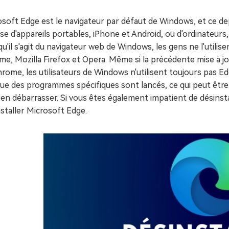
ues minutes
soft Edge est le navigateur par défaut de Windows, et ce dep
ot Genius
les problèmes Mac
sse d'appareils portables, iPhone et Android, ou d'ordinateur
ment
u'il s'agit du navigateur web de Windows, les gens ne l'utilise
e, Mozilla Firefox et Opera. Même si la précédente mise à jou
rome, les utilisateurs de Windows n'utilisent toujours pas E
ue des programmes spécifiques sont lancés, ce qui peut être 
en débarrasser. Si vous êtes également impatient de désinstal
staller Microsoft Edge.