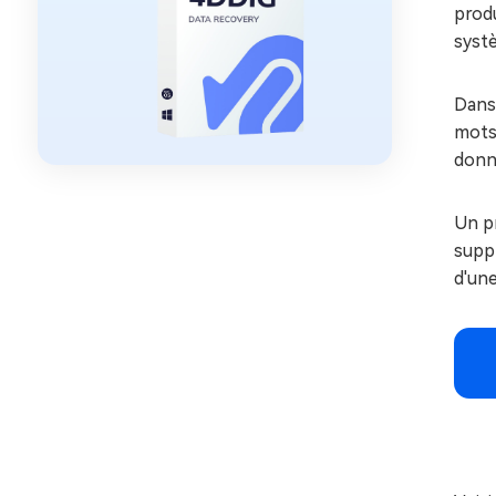
produ
systè
Dans 
mots 
donn
Un p
suppr
d'une