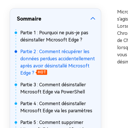
sur Windows
en quelq
Micro
4DDiG Email Repair
Mac Bo
Sommaire
Réparer les fichiers PST/OST
Réparer 
s'agi
corrompus
gratuite
Lorsq
Partie 1 : Pourquoi ne puis-je pas
Chrom
désinstaller Microsoft Edge ?
de Ch
lorsq
Partie 2 : Comment récupérer les
vous 
données perdues accidentellement
désin
après avoir désinstallé Microsoft
Edge ?
HOT
Partie 3 : Comment désinstaller
Microsoft Edge via PowerShell
Partie 4 : Comment désinstaller
Microsoft Edge via les paramètres
Partie 5 : Comment supprimer