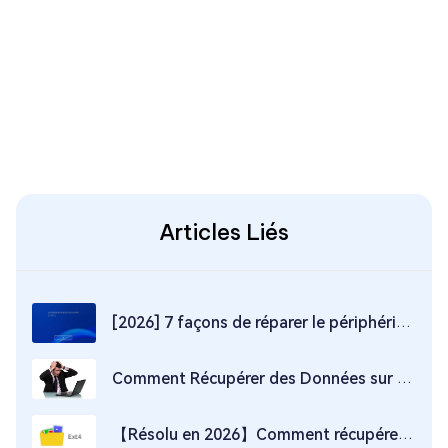
Articles Liés
[2026] 7 façons de réparer le périphérique de stockage USB n'est pas connecté sur PS4
Comment Récupérer des Données sur Clé USB Sans Formater ? - 2 SOLUTIONS
【Résolu en 2026】Comment récupérer les données de la partition Ext 4/3/2 sous Windows 11/10/8/7 ?