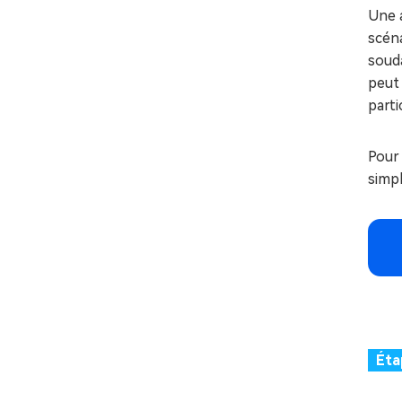
Une 
scén
souda
peut 
parti
Pour
simpl