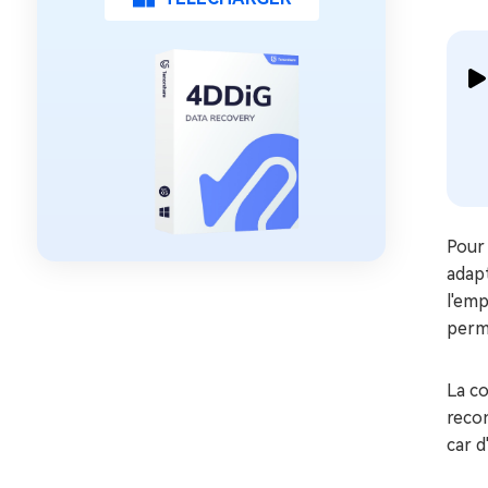
Pour
adap
l'emp
perm
La co
recon
car d