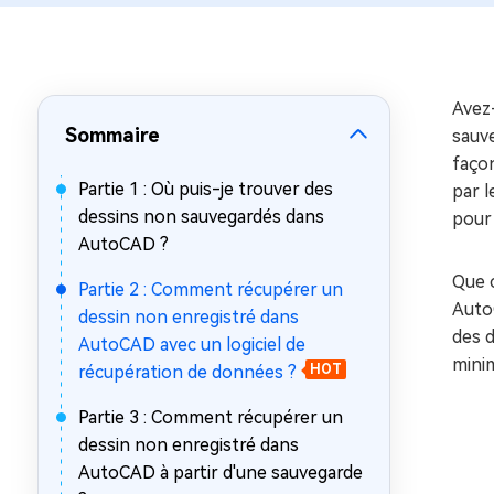
sur Windows
en quelq
4DDiG Email Repair
Mac Bo
Réparer les fichiers PST/OST
Réparer 
corrompus
gratuite
Avez
Sommaire
sauve
façon
Partie 1 : Où puis-je trouver des
par l
dessins non sauvegardés dans
pour 
AutoCAD ?
Que c
Partie 2 : Comment récupérer un
AutoC
dessin non enregistré dans
des d
AutoCAD avec un logiciel de
minim
récupération de données ?
HOT
Partie 3 : Comment récupérer un
dessin non enregistré dans
AutoCAD à partir d'une sauvegarde