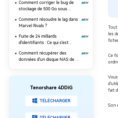
Comment corriger le bug de
stockage de 500 Go sous
Windows 11 ?
Comment résoudre le lag dans
Marvel Rivals ?
Tout
les d
Fuite de 24 milliards
fichi
d'identifiants : Ce qui s'est
passé, les risques et comment
Comment récupérer des
récupérer les données
Ce f
données d'un disque NAS de 5
ordin
façons éprouvées
Vous
d'ut
Tenorshare 4DDiG
fait 
TÉLÉCHARGER
Son n
TÉLÉCHARGER