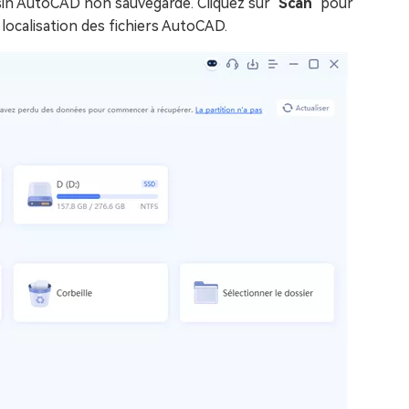
ssin AutoCAD non sauvegardé. Cliquez sur "
Scan
" pour
localisation des fichiers AutoCAD.