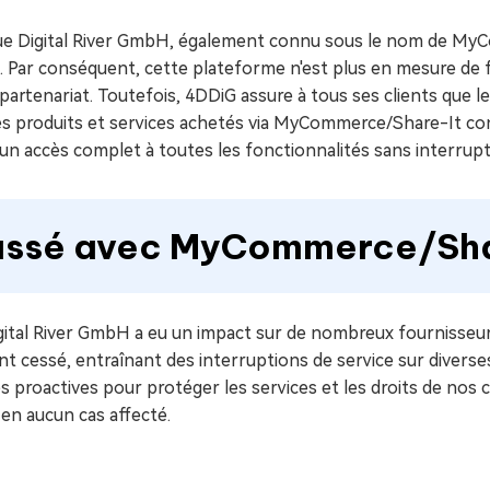
ues minutes
que Digital River GmbH, également connu sous le nom de MyC
ot Genius
res. Par conséquent, cette plateforme n'est plus en mesure de
les problèmes Mac
ment
 partenariat. Toutefois, 4DDiG assure à tous ses clients que
Les produits et services achetés via MyCommerce/Share-It con
'un accès complet à toutes les fonctionnalités sans interrupt
passé avec MyCommerce/Sha
gital River GmbH a eu un impact sur de nombreux fournisseurs
nt cessé, entraînant des interruptions de service sur divers
 proactives pour protéger les services et les droits de nos 
n aucun cas affecté.