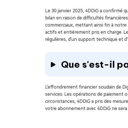
sur Windows
en quelq
Le 30 janvier 2025, 4DDiG a confirmé 
4DDiG Email Repair
Mac Bo
bilan en raison de difficultés financiè
Réparer les fichiers PST/OST
Réparer 
corrompus
gratuite
commerciaux, mettant ainsi fin à notre
actifs et entièrement pris en charge. 
régulières, d'un support technique et d
Que s'est-il 
L'effondrement financier soudain de Di
services. Les opérations de paiement o
circonstances, 4DDiG a pris des mesures
votre abonnement avec 4DDiG ne sera e