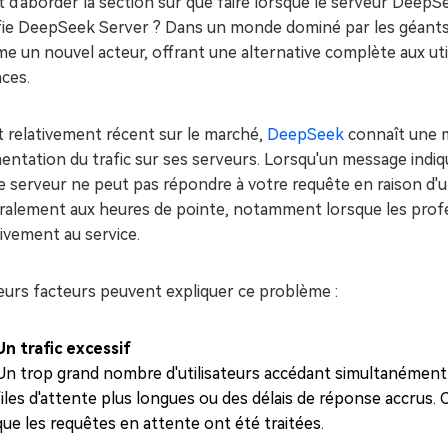
 d'aborder la section sur que faire lorsque le serveur DeepS
ifie DeepSeek Server ? Dans un monde dominé par les géant
 un nouvel acteur, offrant une alternative complète aux util
aces.
t relativement récent sur le marché,
DeepSeek
connaît une m
ntation du trafic sur ses serveurs. Lorsqu'un message indiqu
e serveur ne peut pas répondre à votre requête en raison d'
alement aux heures de pointe, notamment lorsque les profess
ivement au service.
eurs facteurs peuvent expliquer ce problème :
Un trafic excessif
Un trop grand nombre d'utilisateurs accédant simultanément
files d'attente plus longues ou des délais de réponse accrus
que les requêtes en attente ont été traitées.