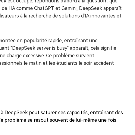
eek est occupé, répondons d'abord à la question : que
s de l'IA comme ChatGPT et Gemini, DeepSeek apparaît
isateurs à la recherche de solutions d'IA innovantes et
ontée en popularité rapide, entraînant une
ant "DeepSeek server is busy" apparaît, cela signifie
une charge excessive. Ce problème survient
ionnels le matin et les étudiants le soir accèdent
 à DeepSeek peut saturer ses capacités, entraînant des
. Ce problème se résout souvent de lui-même une fois