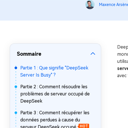
sur Windows
en quelq
Maxence Arsèn
4DDiG Email Repair
Mac Bo
Réparer les fichiers PST/OST
Réparer 
corrompus
gratuite
Deep
Sommaire
mond
utili
Partie 1 : Que signifie "DeepSeek
serv
Server Is Busy" ?
avec 
Partie 2 : Comment résoudre les
problèmes de serveur occupé de
DeepSeek
Partie 3 : Comment récupérer les
données perdues à cause du
serveur DeepSeek occupé
HOT