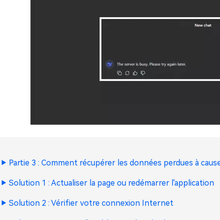
Partie 3 : Comment récupérer les données perdues à cau
Solution 1 : Actualiser la page ou redémarrer l'application
Solution 2 : Vérifier votre connexion Internet