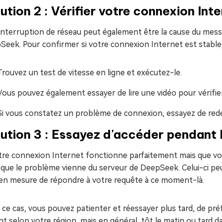
ution 2 : Vérifier votre connexion Int
nterruption de réseau peut également être la cause du messag
eek. Pour confirmer si votre connexion Internet est stable, 
Trouvez un test de vitesse en ligne et exécutez-le.
Vous pouvez également essayer de lire une vidéo pour vérifier 
Si vous constatez un problème de connexion, essayez de red
ution 3 : Essayez d'accéder pendant 
otre connexion Internet fonctionne parfaitement mais que vo
que le problème vienne du serveur de DeepSeek. Celui-ci peut
 en mesure de répondre à votre requête à ce moment-là.
ce cas, vous pouvez patienter et réessayer plus tard, de pr
nt selon votre région, mais en général, tôt le matin ou tard