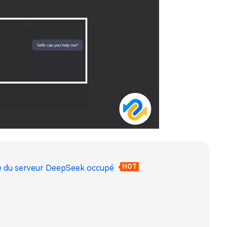
se du serveur DeepSeek occupé
HOT