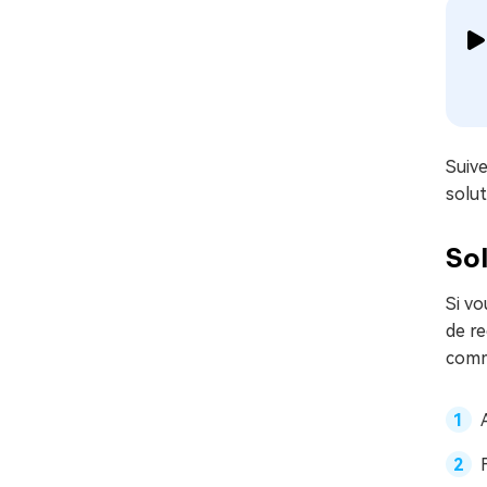
Suiv
solu
Sol
Si v
de re
comm