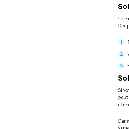
Sol
Une i
DeepS
Sol
Si v
peut 
être
Dans 
varie