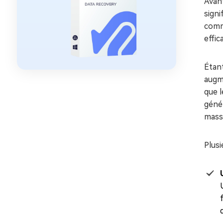
Avant
sign
comme
effic
Étan
augme
que l
génér
mass
Plusi