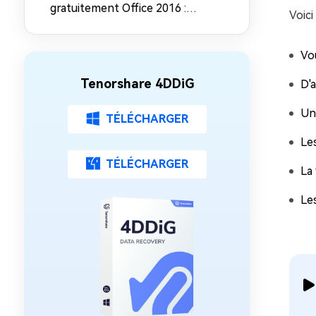
gratuitement Office 2016 :
Voici
Guide d'installation complet
Vou
Tenorshare 4DDiG
D'a
Un
TÉLÉCHARGER
Le
TÉLÉCHARGER
La
Le