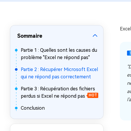
sur Windows
en quelq
4DDiG Email Repair
Mac Bo
Réparer les fichiers PST/OST
Réparer 
corrompus
gratuite
Excel
Sommaire
Partie 1 : Quelles sont les causes du
problème "Excel ne répond pas"
"D
Partie 2 : Récupérer Microsoft Excel
e
qui ne répond pas correctement
n
Partie 3 : Récupération des fichiers
a
perdus si Excel ne répond pas
HOT
l'
Conclusion