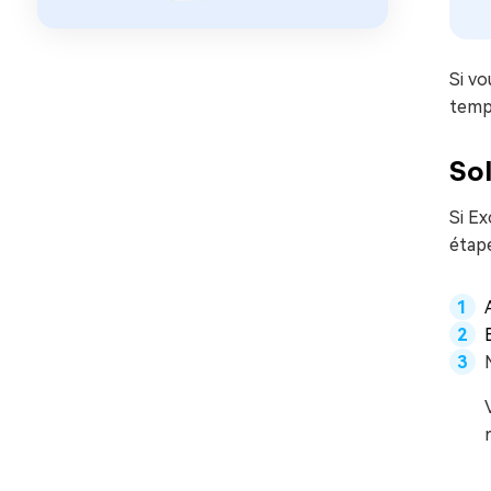
Si vo
temp
Sol
Si Ex
étape