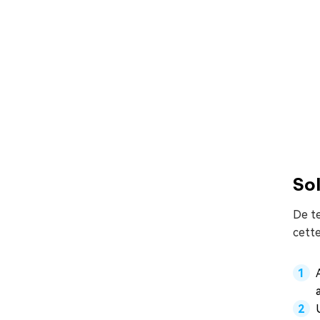
Sol
De t
cett