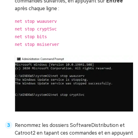
commandes suivantes, en appuyant sur
Entrée
après chaque ligne :
net stop wuauserv
net stop cryptSvc
net stop bits
net stop msiserver
Renommez les dossiers SoftwareDistribution et
Catroot2 en tapant ces commandes et en appuyant