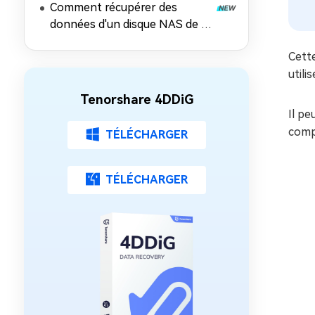
Comment récupérer des
récupérer les données
données d'un disque NAS de 5
façons éprouvées
Cett
utili
Tenorshare 4DDiG
Il pe
comp
TÉLÉCHARGER
TÉLÉCHARGER