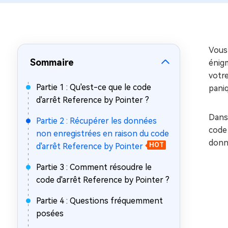
sur Windows
en quelq
4DDiG Email Repair
Mac Bo
Réparer les fichiers PST/OST
Réparer 
corrompus
gratuite
Vous 
Sommaire
énigm
votre
Partie 1 : Qu'est-ce que le code
paniq
d'arrêt Reference by Pointer ?
Dans
Partie 2 : Récupérer les données
code 
non enregistrées en raison du code
donn
d'arrêt Reference by Pointer
HOT
Partie 3 : Comment résoudre le
code d'arrêt Reference by Pointer ?
Partie 4 : Questions fréquemment
posées