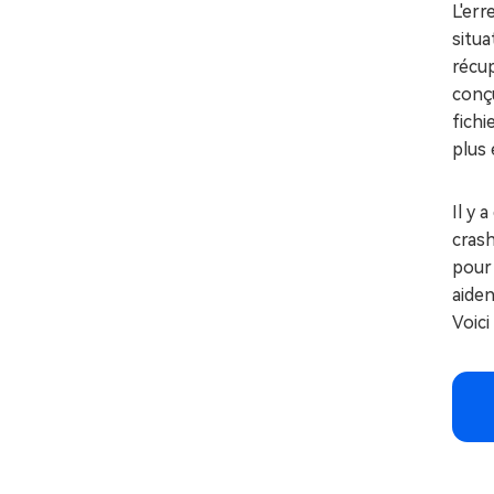
L'err
situa
récu
conç
fichi
plus 
Il y 
crash
pour
aiden
Voici