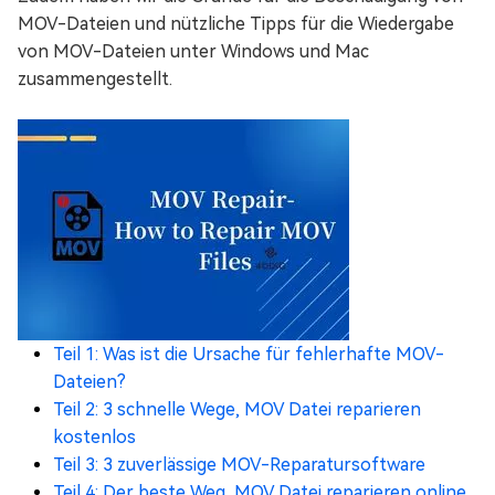
MOV-Dateien und nützliche Tipps für die Wiedergabe
von MOV-Dateien unter Windows und Mac
zusammengestellt.
Teil 1: Was ist die Ursache für fehlerhafte MOV-
Dateien?
Teil 2: 3 schnelle Wege, MOV Datei reparieren
kostenlos
Teil 3: 3 zuverlässige MOV-Reparatursoftware
Teil 4: Der beste Weg, MOV Datei reparieren online