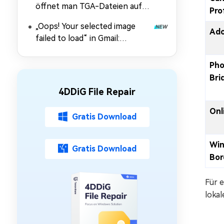
öffnet man TGA-Dateien auf
Wasserzeichen
Pro
jedem Gerät?
„Oops! Your selected image
Ado
failed to load“ in Gmail:
Bedeutung, Ursachen & 5
Lösungen
Pho
Bri
4DDiG File Repair
Onl
Gratis Download
Wi
Gratis Download
Bor
Für e
lokal