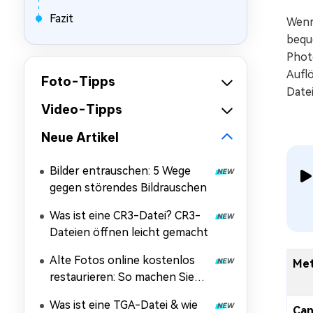
Fazit
Wenn
beque
Phot
Aufl
Foto-Tipps
Datei
Video-Tipps
Neue Artikel
Bilder entrauschen: 5 Wege
gegen störendes Bildrauschen
Was ist eine CR3-Datei? CR3-
Dateien öffnen leicht gemacht
Alte Fotos online kostenlos
Me
restaurieren: So machen Sie
alte Bilder wieder wie neu –
Was ist eine TGA-Datei & wie
ohne Anmeldung & ohne
Can