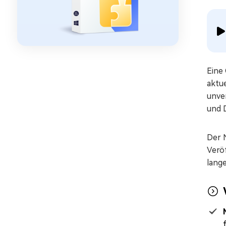
Eine
aktue
unve
und D
Der N
Verö
lang