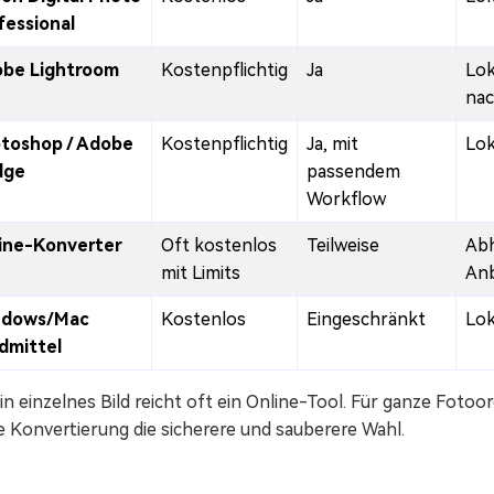
fessional
be Lightroom
Kostenpflichtig
Ja
Lok
nac
toshop / Adobe
Kostenpflichtig
Ja, mit
Lok
dge
passendem
Workflow
ine-Konverter
Oft kostenlos
Teilweise
Ab
mit Limits
Anb
ndows/Mac
Kostenlos
Eingeschränkt
Lok
dmittel
in einzelnes Bild reicht oft ein Online-Tool. Für ganze Foto
e Konvertierung die sicherere und sauberere Wahl.