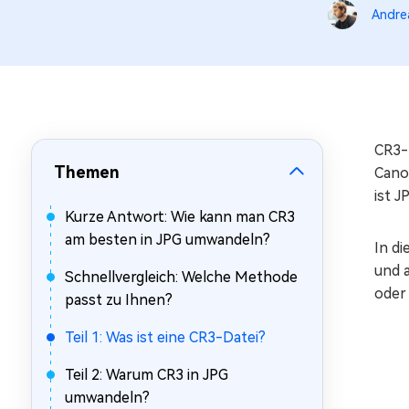
Mac Boot Genius
Andrea
Mac-Probleme kostenlos
beheben
CR3-D
Themen
Cano
ist J
Kurze Antwort: Wie kann man CR3
am besten in JPG umwandeln?
In di
und 
Schnellvergleich: Welche Methode
oder 
passt zu Ihnen?
Teil 1: Was ist eine CR3-Datei?
Teil 2: Warum CR3 in JPG
umwandeln?