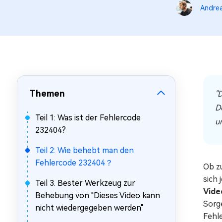
Mac Boot Genius
Andrea
Mac-Probleme kostenlos
beheben
Themen
"
D
Teil 1: Was ist der Fehlercode
u
232404?
Teil 2: Wie behebt man den
Fehlercode 232404？
Ob z
sich 
Teil 3. Bester Werkzeug zur
Vide
Behebung von "Dieses Video kann
Sorge
nicht wiedergegeben werden"
Fehl