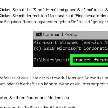
Klicken Sie auf das "Start"-Menü und geben Sie "cmd" in das S
Klicken Sie mit der rechten Maustaste auf "Eingabeaufforderu
Im Eingabeaufforderungsfenster geben Sie "tracert" gefolgt
efehl zeigt eine Liste der Netzwerk-Hops und Antwortzeiten 
sam oder fehlerhaft sein könnte. Wenn es ein Internetproble
arten Sie Ihren Router und Modem neu.
erprüfen Sie die Stärke des WLAN-Signals.