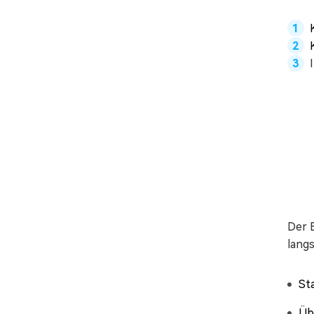
Der B
lang
St
Üb