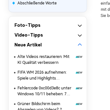
Abschließende Worte
einf
mit 
Sie b
Foto-Tipps
Video-Tipps
Neue Artikel
Alte Videos restaurieren: Mit
KI Qualität verbessern
FIFA WM 2026 aufnehmen:
Spiele und Highlights
speichern – komplette
Fehlercode 0xc00d3e8c unter
Anleitung
Windows 10/11 beheben: 7
Lösungen
Grüner Bildschirm beim
Abspielen von Videos? 7