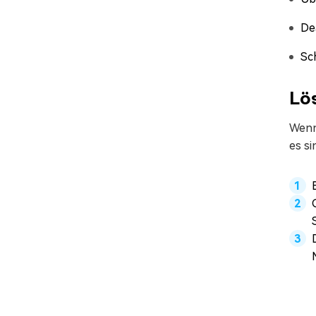
De
Sc
Lös
Wenn 
es si