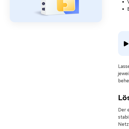
Lass
jewe
behe
Lö
Der 
stabi
Netz