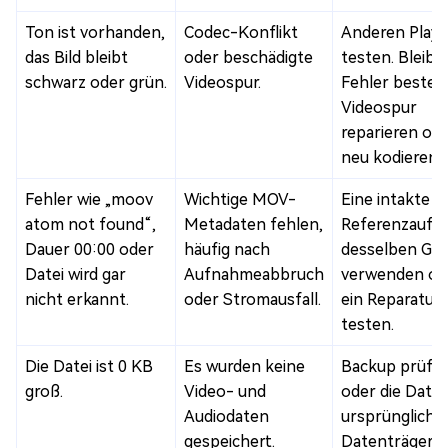
Ton ist vorhanden,
Codec-Konflikt
Anderen Playe
das Bild bleibt
oder beschädigte
testen. Bleibt
schwarz oder grün.
Videospur.
Fehler besteh
Videospur
reparieren od
neu kodieren.
Fehler wie „moov
Wichtige MOV-
Eine intakte
atom not found“,
Metadaten fehlen,
Referenzauf
Dauer 00:00 oder
häufig nach
desselben Ger
Datei wird gar
Aufnahmeabbruch
verwenden od
nicht erkannt.
oder Stromausfall.
ein Reparatur
testen.
Die Datei ist 0 KB
Es wurden keine
Backup prüfe
groß.
Video- und
oder die Date
Audiodaten
ursprüngliche
gespeichert.
Datenträger