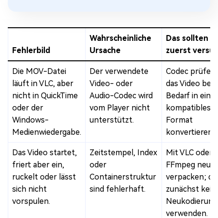
Wahrscheinliche
Das sollten S
Fehlerbild
Ursache
zuerst versu
Die MOV-Datei
Der verwendete
Codec prüfen
läuft in VLC, aber
Video- oder
das Video bei
nicht in QuickTime
Audio-Codec wird
Bedarf in ein
oder der
vom Player nicht
kompatibles
Windows-
unterstützt.
Format
Medienwiedergabe.
konvertieren.
Das Video startet,
Zeitstempel, Index
Mit VLC oder
friert aber ein,
oder
FFmpeg neu
ruckelt oder lässt
Containerstruktur
verpacken; da
sich nicht
sind fehlerhaft.
zunächst kein
vorspulen.
Neukodierung
verwenden.