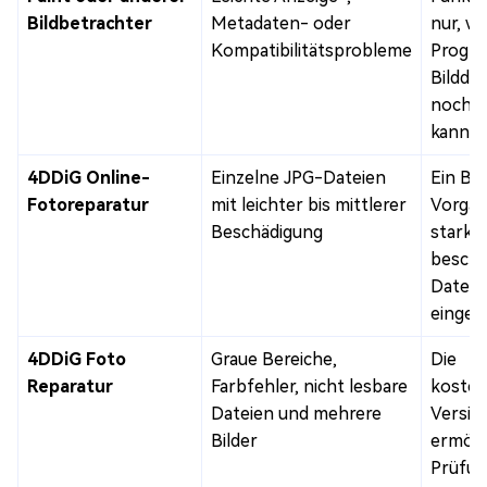
Bildbetrachter
Metadaten- oder
nur, w
Kompatibilitätsprobleme
Progra
Bildda
noch l
kann
4DDiG Online-
Einzelne JPG-Dateien
Ein Bil
Fotoreparatur
mit leichter bis mittlerer
Vorgan
Beschädigung
stark
beschä
Dateie
einges
4DDiG Foto
Graue Bereiche,
Die
Reparatur
Farbfehler, nicht lesbare
kosten
Dateien und mehrere
Versio
Bilder
ermögl
Prüfun