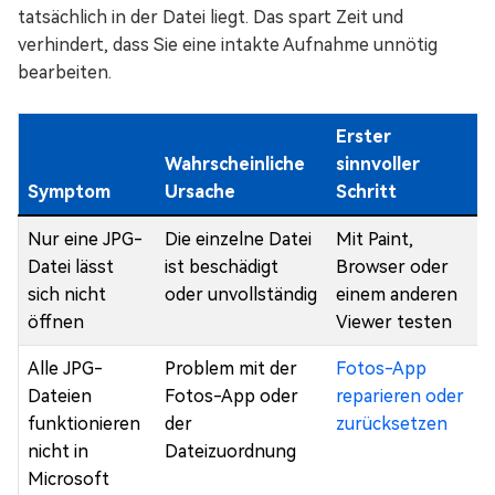
tatsächlich in der Datei liegt. Das spart Zeit und
verhindert, dass Sie eine intakte Aufnahme unnötig
bearbeiten.
Erster
Wahrscheinliche
sinnvoller
Symptom
Ursache
Schritt
Nur eine JPG-
Die einzelne Datei
Mit Paint,
Datei lässt
ist beschädigt
Browser oder
sich nicht
oder unvollständig
einem anderen
öffnen
Viewer testen
Alle JPG-
Problem mit der
Fotos-App
Dateien
Fotos-App oder
reparieren oder
funktionieren
der
zurücksetzen
nicht in
Dateizuordnung
Microsoft