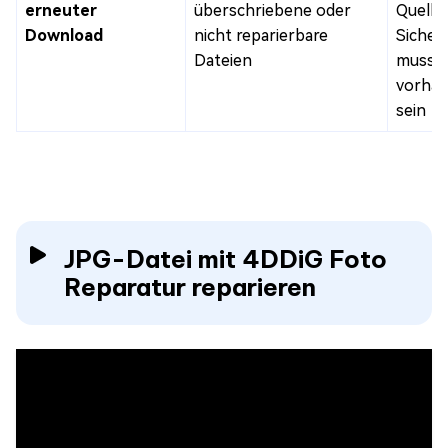
erneuter
überschriebene oder
Quelle
Download
nicht reparierbare
Sicher
Dateien
muss
vorha
sein
JPG-Datei mit 4DDiG Foto
Reparatur reparieren