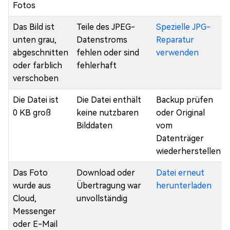
Fotos
Das Bild ist
Teile des JPEG-
Spezielle JPG-
unten grau,
Datenstroms
Reparatur
abgeschnitten
fehlen oder sind
verwenden
oder farblich
fehlerhaft
verschoben
Die Datei ist
Die Datei enthält
Backup prüfen
0 KB groß
keine nutzbaren
oder Original
Bilddaten
vom
Datenträger
wiederherstellen
Das Foto
Download oder
Datei erneut
wurde aus
Übertragung war
herunterladen
Cloud,
unvollständig
Messenger
oder E-Mail