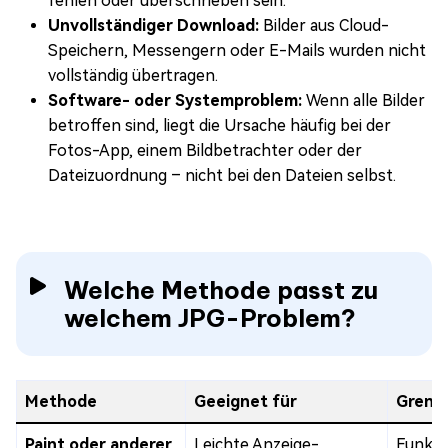
fehlen oder überschrieben sein.
Unvollständiger Download:
Bilder aus Cloud-
Speichern, Messengern oder E-Mails wurden nicht
vollständig übertragen.
Software- oder Systemproblem:
Wenn alle Bilder
betroffen sind, liegt die Ursache häufig bei der
Fotos-App, einem Bildbetrachter oder der
Dateizuordnung – nicht bei den Dateien selbst.
Welche Methode passt zu
welchem JPG-Problem?
Methode
Geeignet für
Grenz
Paint oder anderer
Leichte Anzeige-,
Funkti