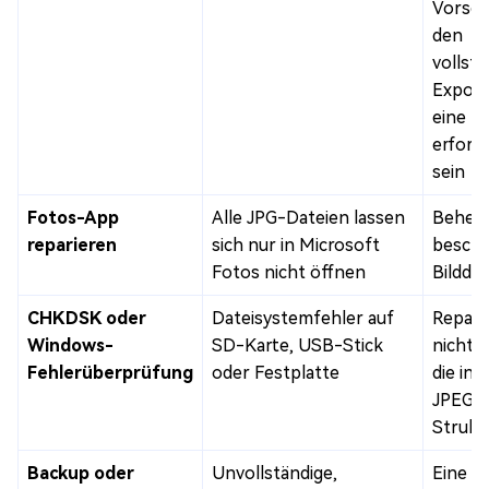
Vorsch
den
vollst
Export
eine L
erforde
sein
Fotos-App
Alle JPG-Dateien lassen
Behebt
reparieren
sich nur in Microsoft
beschä
Fotos nicht öffnen
Bildda
CHKDSK oder
Dateisystemfehler auf
Repari
Windows-
SD-Karte, USB-Stick
nicht d
Fehlerüberprüfung
oder Festplatte
die int
JPEG-
Strukt
Backup oder
Unvollständige,
Eine in