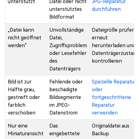
unterstützt“
Datei oder nicht
JPG-Reparatur
unterstütztes
durchführen
Bildformat
„Datei kann
Unvollständige
Dateigröße prüfen,
nicht geöffnet
Datei,
erneut
werden“
Zugriffsproblem
herunterladen und
oder Lesefehler
Datenträgerzustand
des
kontrollieren
Datenträgers
Bild ist zur
Fehlende oder
Spezielle Reparatur
Hälfte grau,
beschädigte
oder
gestreift oder
Bildsegmente
fortgeschrittene
farblich
im JPEG-
Reparatur
verschoben
Datenstrom
verwenden
Nur eine
Das
Originaldatei aus
Miniaturansicht
eingebettete
Backup